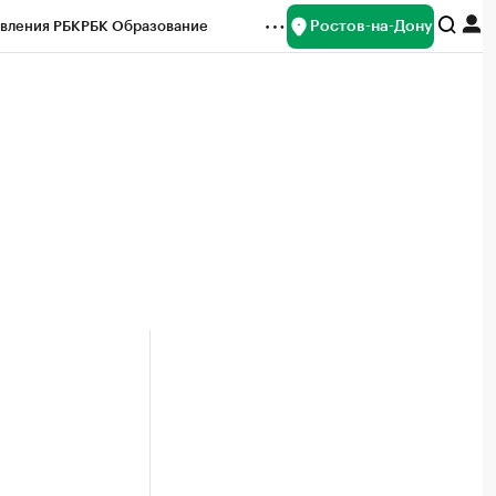
Ростов-на-Дону
вления РБК
РБК Образование
редитные рейтинги
Франшизы
Газета
ок наличной валюты