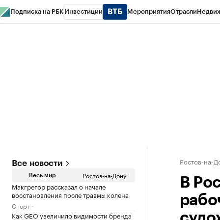
Подписка на РБК
Инвестиции
Мероприятия
Отрасли
Недви
РБК Курсы
РБК Life
Тренды
Визионеры
Национальные проекты
Горо
Спецпроекты СПб
Конференции СПб
Спецпроекты
Проверка конт
Ростов-на-Д
Все новости
Ростов-на-Дону
Весь мир
В Ро
Макгрегор рассказал о начале
восстановления после травмы колена
рабо
Спорт
Как GEO увеличило видимости бренда
судо