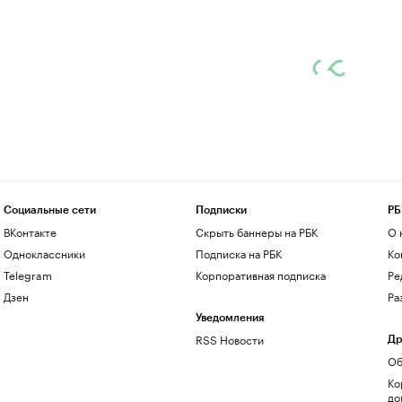
Социальные сети
Подписки
РБ
ВКонтакте
Скрыть баннеры на РБК
О 
Одноклассники
Подписка на РБК
Ко
Telegram
Корпоративная подписка
Ре
Дзен
Ра
Уведомления
RSS Новости
Др
Об
Ко
до