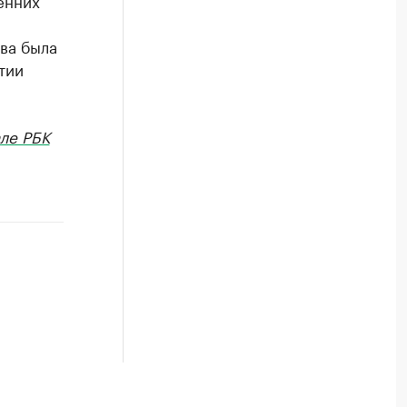
енних
ва была
тии
ле РБК