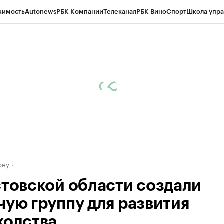
жимость
Autonews
РБК Компании
Телеканал
РБК Вино
Спорт
Школа упра
д
Стиль
Крипто
РБК Бизнес-среда
Дискуссионный клуб
Исследования
К
рагентов
Политика
Экономика
Бизнес
Технологии и медиа
Финансы
Рын
ону
стовской области создали
чую группу для развития
ходства