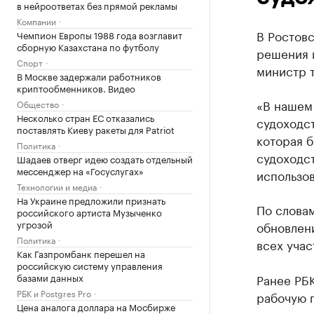
в нейроответах без прямой рекламы
Компании
В Ростовс
Чемпион Европы 1988 года возглавит
сборную Казахстана по футболу
решения 
Спорт
министр т
В Москве задержали работников
криптообменников. Видео
«В нашем
Общество
Несколько стран ЕС отказались
судоходс
поставлять Киеву ракеты для Patriot
которая б
Политика
судоходст
Шадаев отверг идею создать отдельный
мессенджер на «Госуслугах»
использо
Технологии и медиа
На Украине предложили признать
По словам
российского артиста Музыченко
угрозой
обновлени
Политика
всех учас
Как Газпромбанк перешел на
российскую систему управления
базами данных
Ранее РБ
РБК и Postgres Pro
рабочую г
Цена аналога доллара на Мосбирже