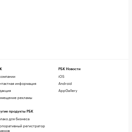
К
РБК Новости
компании
iOS
нтактная информация
Android
дакция
AppGallery
змещение рекламы
угие продукты РБК
лако для бизнеса
рпоративный регистратор
менов