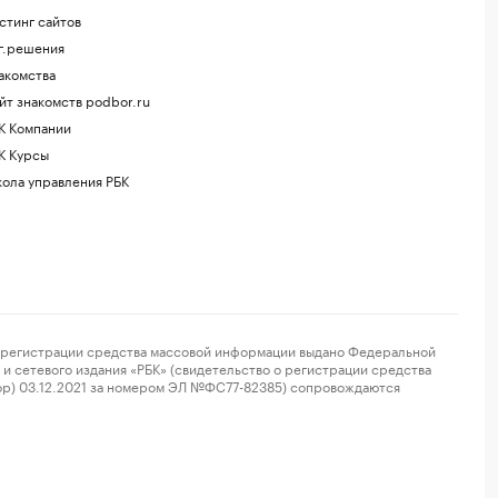
стинг сайтов
г.решения
акомства
йт знакомств podbor.ru
К Компании
К Курсы
ола управления РБК
регистрации средства массовой информации выдано Федеральной
и сетевого издания «РБК» (свидетельство о регистрации средства
ор) 03.12.2021 за номером ЭЛ №ФС77-82385) сопровождаются