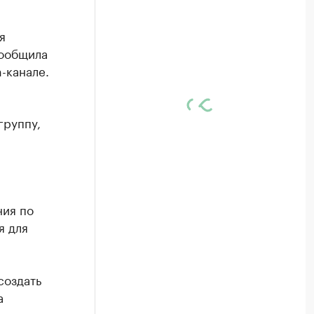
я
сообщила
-канале.
группу,
ния по
я для
создать
а