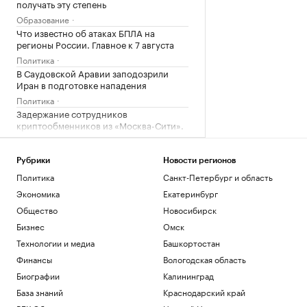
получать эту степень
Образование
Что известно об атаках БПЛА на
регионы России. Главное к 7 августа
Политика
В Саудовской Аравии заподозрили
Иран в подготовке нападения
Политика
Задержание сотрудников
криптообменников из «Москва-Сити».
Видео
Общество
Рубрики
Новости регионов
Как мы ездили в Южную Корею за
здоровьем и впечатлениями
Политика
Санкт-Петербург и область
Life
Экономика
Екатеринбург
Общество
Новосибирск
Загрузить еще
Бизнес
Омск
Технологии и медиа
Башкортостан
Финансы
Вологодская область
Биографии
Калининград
База знаний
Краснодарский край