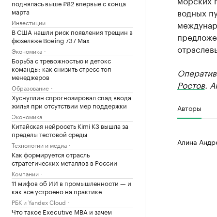
морских п
поднялась выше ₽82 впервые с конца
водных пу
марта
Инвестиции
междунар
В США нашли риск появления трещин в
предложе
фюзеляже Boeing 737 Max
отраслевы
Экономика
Борьба с тревожностью и детокс
команды: как снизить стресс топ-
Оператив
менеджеров
Ростов
. 
Образование
Хуснуллин спрогнозировал спад ввода
жилья при отсутствии мер поддержки
Авторы
Экономика
Китайская нейросеть Kimi K3 вышла за
пределы тестовой среды
Алина Андр
Технологии и медиа
Как формируется отрасль
стратегических металлов в России
Компании
11 мифов об ИИ в промышленности — и
как все устроено на практике
РБК и Yandex Cloud
Что такое Executive MBA и зачем