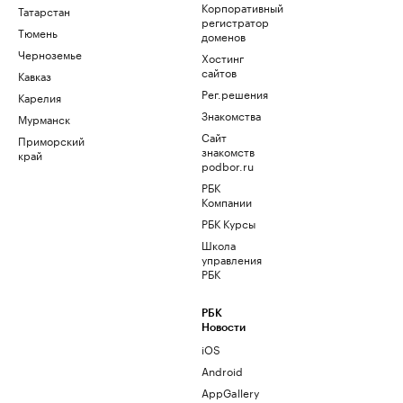
Корпоративный
Татарстан
регистратор
Тюмень
доменов
Черноземье
Хостинг
сайтов
Кавказ
Рег.решения
Карелия
Знакомства
Мурманск
Сайт
Приморский
знакомств
край
podbor.ru
РБК
Компании
РБК Курсы
Школа
управления
РБК
РБК
Новости
iOS
Android
AppGallery