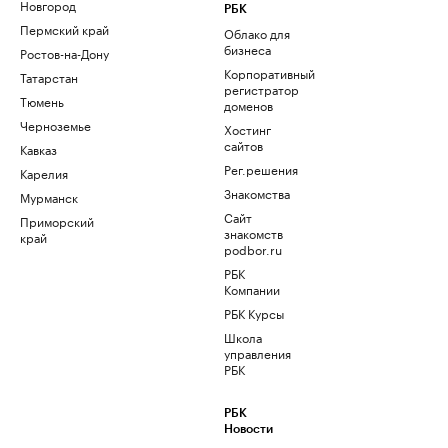
Новгород
РБК
Пермский край
Облако для
бизнеса
Ростов-на-Дону
Корпоративный
Татарстан
регистратор
Тюмень
доменов
Черноземье
Хостинг
сайтов
Кавказ
Рег.решения
Карелия
Знакомства
Мурманск
Сайт
Приморский
знакомств
край
podbor.ru
РБК
Компании
РБК Курсы
Школа
управления
РБК
РБК
Новости