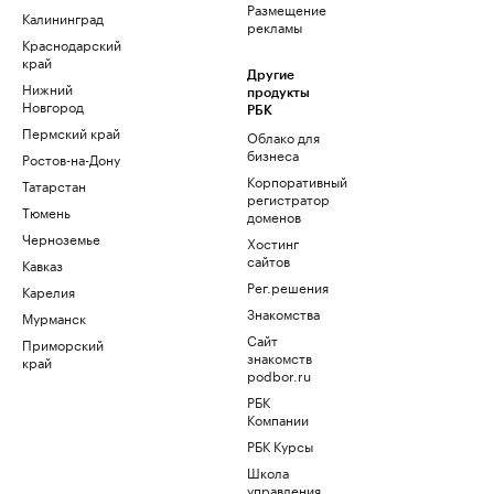
Размещение
Калининград
рекламы
Краснодарский
край
Другие
Нижний
продукты
Новгород
РБК
Пермский край
Облако для
бизнеса
Ростов-на-Дону
Корпоративный
Татарстан
регистратор
Тюмень
доменов
Черноземье
Хостинг
сайтов
Кавказ
Рег.решения
Карелия
Знакомства
Мурманск
Сайт
Приморский
знакомств
край
podbor.ru
РБК
Компании
РБК Курсы
Школа
управления