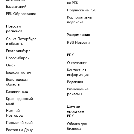
на РБК
База знаний
Подписка на РБК
РБК Образование
Корпоративная
подписка
Новости
регионов
Уведомления
Санкт-Петербург
RSS Новости
и область
Екатеринбург
РБК
Новосибирск
О компании
Омск
Контактная
Башкортостан
информация
Вологодская
Редакция
область
Размещение
Калининград
рекламы
Краснодарский
край
Другие
Нижний
продукты
Новгород
РБК
Пермский край
Облако для
бизнеса
Ростов-на-Дону