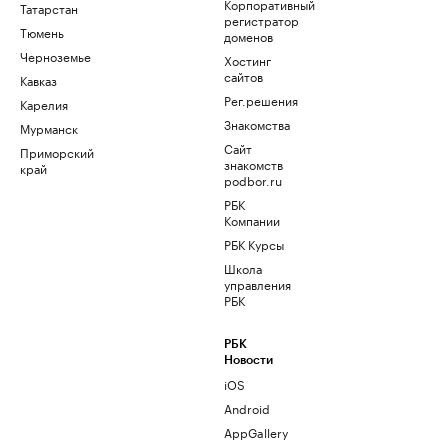
Корпоративный
Татарстан
регистратор
Тюмень
доменов
Черноземье
Хостинг
сайтов
Кавказ
Рег.решения
Карелия
Знакомства
Мурманск
Сайт
Приморский
знакомств
край
podbor.ru
РБК
Компании
РБК Курсы
Школа
управления
РБК
РБК
Новости
iOS
Android
AppGallery