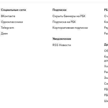
Социальные сети
Подписки
РБ
ВКонтакте
Скрыть баннеры на РБК
О 
Одноклассники
Подписка на РБК
Ко
Telegram
Корпоративная подписка
Ре
Дзен
Ра
Уведомления
RSS Новости
Др
Об
Ко
до
Хо
Ре
Зн
Са
РБ
РБ
Шк