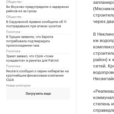
запланиро
Общество
Во Внуково предупредили о задержках
(Мясников
рейсов из-за грозы
строител
Общество
через два
В Саудовской Аравии сообщили об 11
пострадавших при атаках хуситов
Политика
В Неклино
В Турции заявили, что Европа
км водопр
потребовала подтверждать
происхождение газа
комплекс
Политика
строитель
Трамп заявил, что США «тоже
район) к 
нуждаются» в ракетах для Patriot
сетей. Кр
Политика
Reuters сообщил о серии кибератак на
водопров
крупнейшие финансовые компании
Несветайс
США
Новая категория
«Реализац
Загрузить еще
коммуналь
степень и
справедли