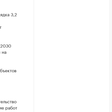
ядка 3,2
т
 2030
 на
объектов
тельство
ие работ