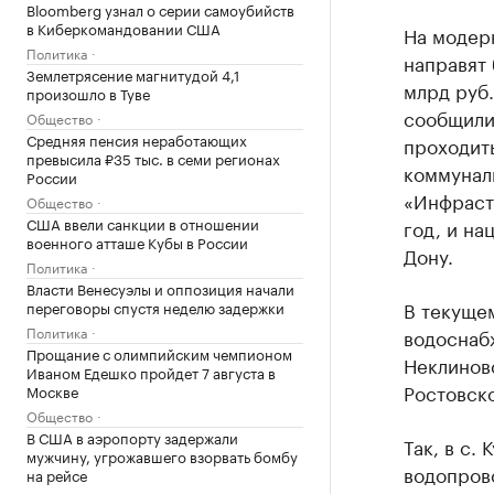
Bloomberg узнал о серии самоубийств
в Киберкомандовании США
На модер
Политика
направят 
Землетрясение магнитудой 4,1
млрд руб.
произошло в Туве
сообщили 
Общество
Средняя пенсия неработающих
проходит
превысила ₽35 тыс. в семи регионах
коммунал
России
«Инфрастр
Общество
США ввели санкции в отношении
год, и на
военного атташе Кубы в России
Дону.
Политика
Власти Венесуэлы и оппозиция начали
В текущем
переговоры спустя неделю задержки
Политика
водоснаб
Прощание с олимпийским чемпионом
Неклинов
Иваном Едешко пройдет 7 августа в
Ростовско
Москве
Общество
В США в аэропорту задержали
Так, в с.
мужчину, угрожавшего взорвать бомбу
водопров
на рейсе