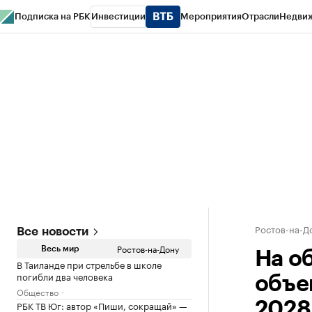
Подписка на РБК
Инвестиции
Мероприятия
Отрасли
Недви
РБК Курсы
РБК Life
Тренды
Визионеры
Национальные проекты
Горо
Спецпроекты СПб
Конференции СПб
Спецпроекты
Проверка конт
Ростов-на-Д
Все новости
Ростов-на-Дону
Весь мир
На о
В Таиланде при стрельбе в школе
погибли два человека
объе
Общество
РБК ТВ Юг: автор «Пиши, сокращай» —
2028 