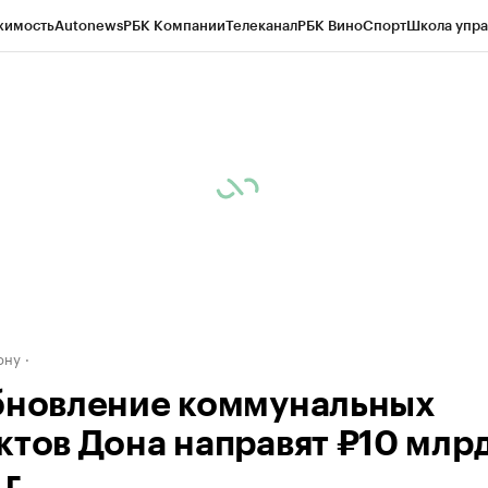
жимость
Autonews
РБК Компании
Телеканал
РБК Вино
Спорт
Школа упра
д
Стиль
Крипто
РБК Бизнес-среда
Дискуссионный клуб
Исследования
К
рагентов
Политика
Экономика
Бизнес
Технологии и медиа
Финансы
Рын
ону
бновление коммунальных
ктов Дона направят ₽10 млрд
г.