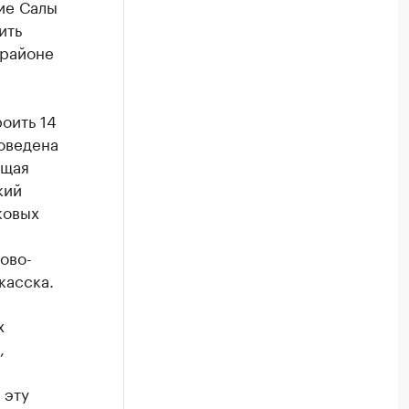
шие Салы
ить
 районе
оить 14
роведена
ющая
кий
ковых
ово-
касска.
х
,
 эту