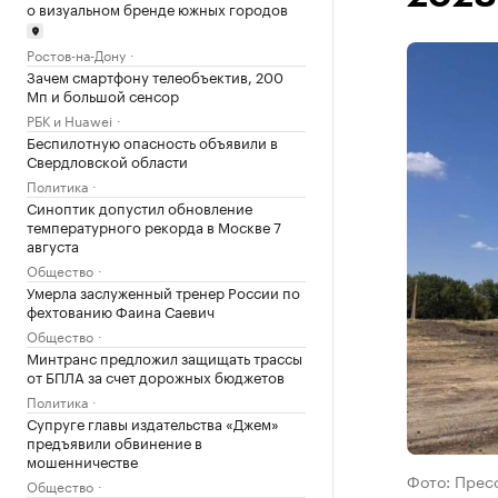
о визуальном бренде южных городов
Ростов-на-Дону
Зачем смартфону телеобъектив, 200
Мп и большой сенсор
РБК и Huawei
Беспилотную опасность объявили в
Свердловской области
Политика
Синоптик допустил обновление
температурного рекорда в Москве 7
августа
Общество
Умерла заслуженный тренер России по
фехтованию Фаина Саевич
Общество
Минтранс предложил защищать трассы
от БПЛА за счет дорожных бюджетов
Политика
Супруге главы издательства «Джем»
предъявили обвинение в
мошенничестве
Фото: Прес
Общество