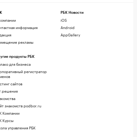
К
РБК Новости
компании
iOS
нтактная информация
Android
дакция
AppGallery
змещение рекламы
угие продукты РБК
лако для бизнеса
рпоративный регистратор
менов
стинг сайтов
г.решения
акомства
йт знакомств podbor.ru
К Компании
К Курсы
ола управления РБК