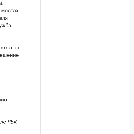
м.
 местах
еля
ужба.
жета на
решение
рио
ле РБК