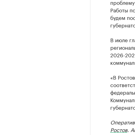
проблему
Работы по
будем пос
губернат
В июле г
региональ
2026-2028
коммунал
«В Ростов
соответст
федераль
Коммуналь
губернато
Оператив
Ростов
. 