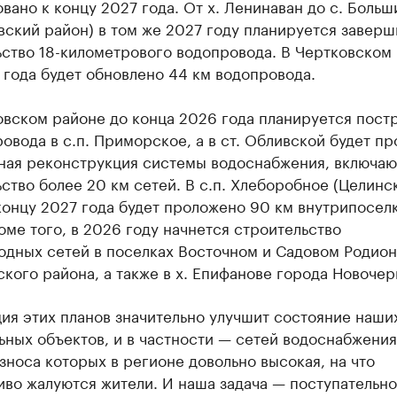
вано к концу 2027 года. От х. Ленинаван до с. Боль
ский район) в том же 2027 году планируется заверш
ьство 18-километрового водопровода. В Чертковском
 года будет обновлено 44 км водопровода.
вском районе до конца 2026 года планируется постр
овода в с.п. Приморское, а в ст. Обливской будет п
ная реконструкция системы водоснабжения, включа
ство более 20 км сетей. В с.п. Хлеборобное (Целинс
концу 2027 года будет проложено 90 км внутрипосел
оме того, в 2026 году начнется строительство
одных сетей в поселках Восточном и Садовом Родион
кого района, а также в х. Епифанове города Новочер
ия этих планов значительно улучшит состояние наши
ных объектов, и в частности — сетей водоснабжения
зноса которых в регионе довольно высокая, на что
во жалуются жители. И наша задача — поступательно