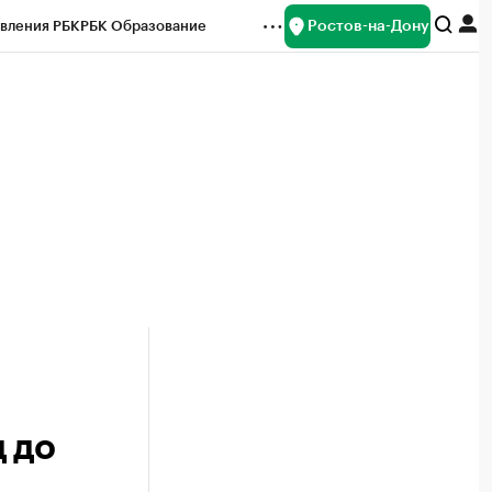
Ростов-на-Дону
вления РБК
РБК Образование
редитные рейтинги
Франшизы
Газета
ок наличной валюты
 до