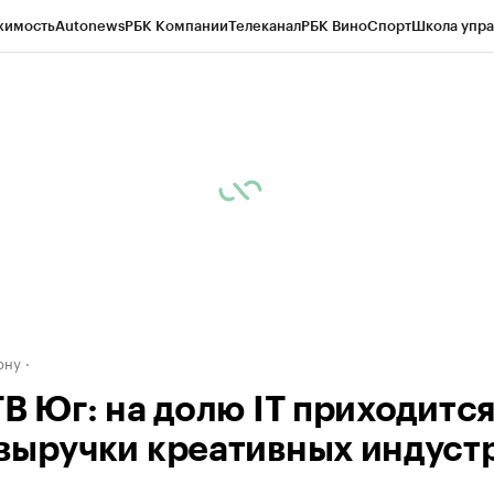
жимость
Autonews
РБК Компании
Телеканал
РБК Вино
Спорт
Школа упра
д
Стиль
Крипто
РБК Бизнес-среда
Дискуссионный клуб
Исследования
К
рагентов
Политика
Экономика
Бизнес
Технологии и медиа
Финансы
Рын
ону
ТВ Юг: на долю IT приходитс
выручки креативных индуст