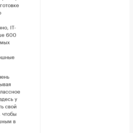
готовке
о
но, IT-
ше 600
емых
пешные
чень
ывая
классное
здесь у
ть свой
, чтобы
шным в