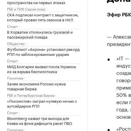
пространства на первых этажах
РБК и ПИК Серия плюс
СКА подписал контракт с защитником,
Эфир РБК 
который провел пять сезонов в НХЛ
Спорт
В Хорватии столкнулись грузовой и
— Алексан
пассажирский поезда
президент
Общество
Футболист «Акрона» установил рекорд
РПЛ по заблокированным ударам
«IT —
Спорт
индус
МИД Болгарии вызвал посла Украины
из-за взрыва беспилотника
созда
Политика
говор
Зачем экономике России нужна
приме
товарная биржа
50% в
РБК и Петербургская Биржа
«Локомотив» сыграл нулевую ничью с
если 
аутсайдером РПЛ
года,
Спорт
основ
Bloomberg назвал три выхода для
Киева на фоне дефицита ракет ПВО
«Рост
Политика