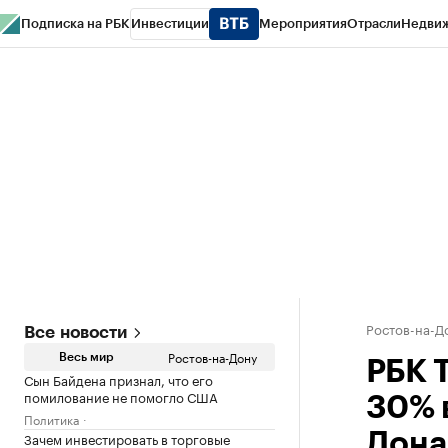
Подписка на РБК
Инвестиции
Мероприятия
Отрасли
Недви
РБК Курсы
РБК Life
Тренды
Визионеры
Национальные проекты
Горо
Спецпроекты СПб
Конференции СПб
Спецпроекты
Проверка конт
Ростов-на-Д
Все новости
Ростов-на-Дону
Весь мир
РБК 
Сын Байдена признал, что его
помилование не помогло США
30% 
Политика
Зачем инвестировать в торговые
Дона