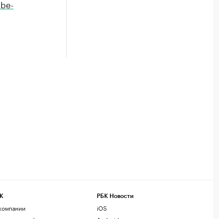
be-
К
РБК Новости
компании
iOS