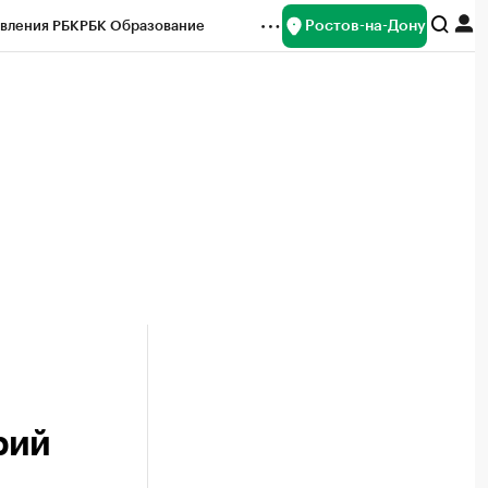
Ростов-на-Дону
вления РБК
РБК Образование
редитные рейтинги
Франшизы
Газета
ок наличной валюты
я
рий