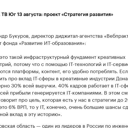
ТВ Юг 13 августа: проект «Стратегия развития»
др Букуров, директор диджитал-агентства «Вебпракт
 фонда «Развитие ИТ-образования»:
 это такой инфраструктурный фундамент креативных
трий, потому что с помощью IT-технологий и IT-серви
ются платформы, контент, его удобно потреблять. Есл
ить про вклад IT-сферы в креативные индустрии Дона
рно 30% всей выручки. 40% кадров работает в IT-сф
сей прибыли генерируется IT-компаниями. В этом см
говорит про цель, которая есть у нас в стратегии до 
 это 6% ВРП, то у IT, конечно, очень большие шансы с
ной вклад в эту историю».
овская область — один из лидеров в России по инже