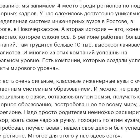
ованию, мы занимаем 4 место среди регионов по под
ерных кадров. У нас сложилось достаточно уникальн
еделенная система инженерных вузов в Ростове, в
роге, в Новочеркасске. А вторая история — это, конеч
ество, которое сложилось. В регионе работает боль
мпаний, там трудится больше 10 тыс. высокооплачива
алистов. И многие из этих компаний успешны на
альном уровне. Есть компании, которые создали ус
кты мирового уровня».
с есть очень сильные, классные инженерные вузы с о
твенным системным образованием. И можно, не разр
социальные связи, оставаясь внутри семьи, получать 
ерное образование, востребованное по всему миру, 
 регионе. Надо просто родителям немножко расшири
зор, взять свое чадо за ручку, походить по этим вузам
пробовал, поучаствовал, нашел свое дело и был успе
 регионе. Многое для этого у нас здесь есть».