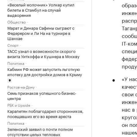
образ
«Веселый молочник» Уолкер купил
билеты в Стамбул на случай
инжен
выдворения
распр
Общество
Таган
Марат и Динара Сафины сыграют с
Федерером и Ли На на турнире в
сообщ
Шанхае
IT-ко
Спорт
специ
ТАСС узнал о возможности скорого
визита Уиткоффа и Кушнера в Москву
федер
Политика
проду
Кабмин РФ может запустить льготную
ипотеку для достройки домов в Крыму
«У на
качес
Ростов-на-Дону
Семь признаков успешного бизнес-
свои 
центра
инжен
РБК и Upside
нас в
Карапетян поблагодарил сторонников,
круго
посещавших его во время ареста
Политика
он по
Зеленский заявил о почти полном
нашем
отсутствии целых тепловых