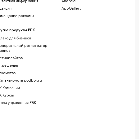
нтактная информация
Android
дакция
AppGallery
змещение рекламы
угие продукты РБК
лако для бизнеса
рпоративный регистратор
менов
стинг сайтов
г.решения
акомства
йт знакомств podbor.ru
К Компании
К Курсы
ола управления РБК