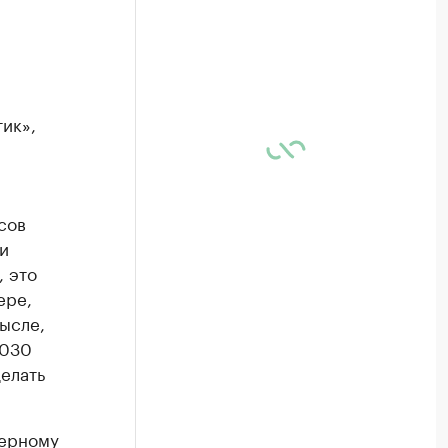
ик»,
сов
и
, это
ере,
ысле,
2030
делать
нерному