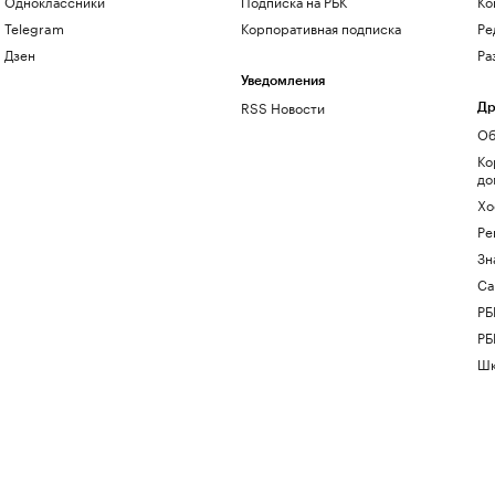
Одноклассники
Подписка на РБК
Ко
Telegram
Корпоративная подписка
Ре
Дзен
Ра
Уведомления
RSS Новости
Др
Об
Ко
до
Хо
Ре
Зн
Са
РБ
РБ
Шк