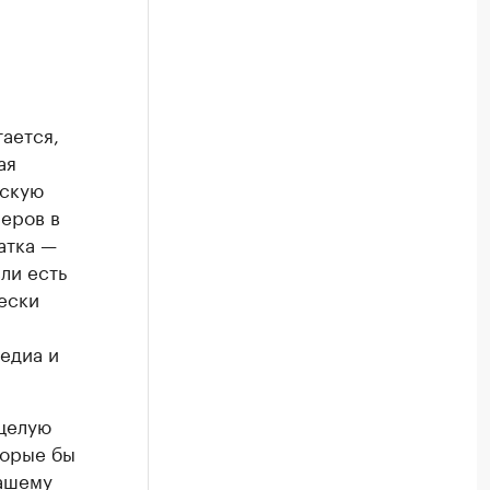
тается,
ая
вскую
меров в
атка —
ли есть
ески
,
медиа и
целую
торые бы
нашему