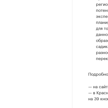
регио
потен
экспе
плани
для т
данно
образ
садик
разно
перек
Подробно
— на сайт
— в Крас
на 39 кно