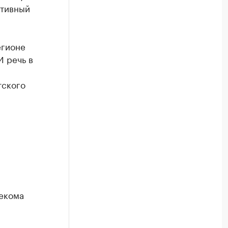
ативный
егионе
И речь в
тского
екома