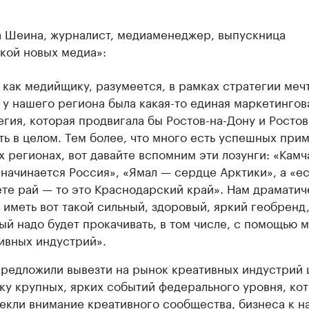
 Шеина, журналист, медиаменеджер, выпускница
кой новых медиа»:
 как медийщику, разумеется, в рамках стратегии меч
 у нашего региона была какая-то единая маркетингов
егия, которая продвигала бы Ростов-на-Дону и Росто
ть в целом. Тем более, что много есть успешных при
х регионах, вот давайте вспомним эти лозунги: «Камч
 начинается Россия», «Ямал — сердце Арктики», а «ес
ете рай — то это Краснодарский край». Нам драматич
 иметь вот такой сильный, здоровый, яркий геобренд
ый надо будет прокачивать, в том числе, с помощью 
ивных индустрий».
редложили вывезти на рынок креативных индустрий 
ку крупных, ярких событий федерального уровня, ко
екли внимание креативного сообщества, бизнеса к 