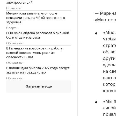
электростанций
Политика
— Марина
Мельникова заявила, что после
невыдачи визы на ЧЕ ей жаль своего
«Мастерс
здоровья
Спорт
«Мне,
Сын Джо Байдена рассказал о сильной
боли отца из-за рака
чтобы
Общество
страт
В Геленджике возобновили работу
облас
пляжей после отмены режима
опасности БПЛА
други
Общество
здесь
В Финляндии с марта 2027 года введут
на св
экзамен на гражданство
важно
Общество
котор
Загрузить еще
креат
«Мы п
линей
привл