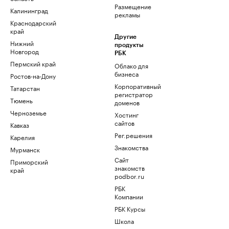
Размещение
Калининград
рекламы
Краснодарский
край
Другие
Нижний
продукты
Новгород
РБК
Пермский край
Облако для
бизнеса
Ростов-на-Дону
Корпоративный
Татарстан
регистратор
Тюмень
доменов
Черноземье
Хостинг
сайтов
Кавказ
Рег.решения
Карелия
Знакомства
Мурманск
Сайт
Приморский
знакомств
край
podbor.ru
РБК
Компании
РБК Курсы
Школа
управления