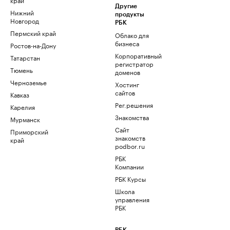
Другие
Нижний
продукты
Новгород
РБК
Пермский край
Облако для
бизнеса
Ростов-на-Дону
Корпоративный
Татарстан
регистратор
Тюмень
доменов
Черноземье
Хостинг
сайтов
Кавказ
Рег.решения
Карелия
Знакомства
Мурманск
Сайт
Приморский
знакомств
край
podbor.ru
РБК
Компании
РБК Курсы
Школа
управления
РБК