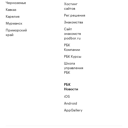
Черноземье
Хостинг
сайтов
Кавказ
Рег.решения
Карелия
Знакомства
Мурманск
Сайт
Приморский
знакомств
край
podbor.ru
РБК
Компании
РБК Курсы
Школа
управления
РБК
РБК
Новости
iOS
Android
AppGallery