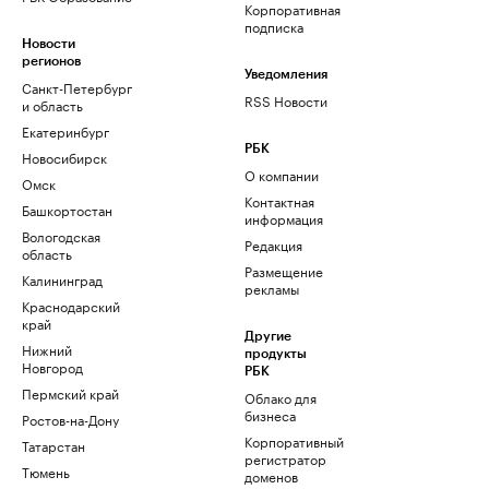
Корпоративная
подписка
Новости
регионов
Уведомления
Санкт-Петербург
RSS Новости
и область
Екатеринбург
РБК
Новосибирск
О компании
Омск
Контактная
Башкортостан
информация
Вологодская
Редакция
область
Размещение
Калининград
рекламы
Краснодарский
край
Другие
Нижний
продукты
Новгород
РБК
Пермский край
Облако для
бизнеса
Ростов-на-Дону
Корпоративный
Татарстан
регистратор
Тюмень
доменов