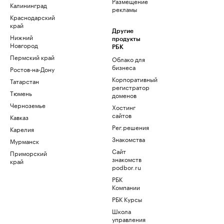
Размещение
Калининград
рекламы
Краснодарский
край
Другие
Нижний
продукты
Новгород
РБК
Пермский край
Облако для
бизнеса
Ростов-на-Дону
Корпоративный
Татарстан
регистратор
Тюмень
доменов
Черноземье
Хостинг
сайтов
Кавказ
Рег.решения
Карелия
Знакомства
Мурманск
Сайт
Приморский
знакомств
край
podbor.ru
РБК
Компании
РБК Курсы
Школа
управления