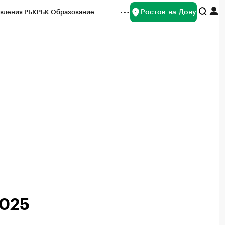
Ростов-на-Дону
вления РБК
РБК Образование
редитные рейтинги
Франшизы
Газета
ок наличной валюты
2025