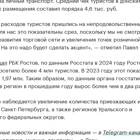
а личный транспорт. Средний чек туристов в донски
 размещения составил порядка 4,6 тыс. руб.
 расходов туристов пришлись на непродовольственн
ля нас это показательны срез, поскольку мы не смотр
азвития торговой сети и увеличения точек рознично
 На это надо будет сделать акцент», — отметил Павел
щал
РБК Ростов, по данным Росстата в 2024 году Рос
осетило более 4 млн туристов. В 2023 году этот пока
 1,97 млн. Таким образом, по данным органа госстати
в регион в прошедшем году вырос более чем в два ра
е наблюдается увеличение количества приезжающих 
Санкт-Петербурга, а также регионов Уральского и
го федеральных округов.
ные новости и важная информация — в
Telegram-кана
Аналитика, мнения, лонгриды — в
Дзен