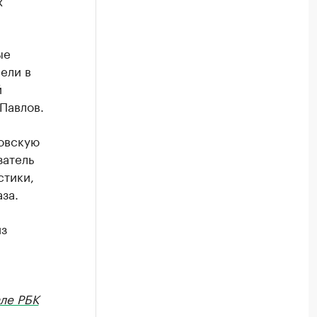
х
ые
ели в
й
 Павлов.
товскую
затель
стики,
за.
из
ле РБК