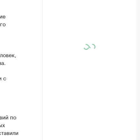
ие
го
ловек,
за.
и с
вий по
ых
ставили