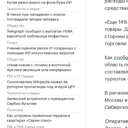
расходы н
Китая резко вырос на фоне бума ИИ
средствах
Технологии и медиа
В Чехии при нападении с ножом
пострадали четыре человека
«Еще 14%
Общество
товары. Д
Telegraph сообщил о выплатах УЕФА
стороны р
вероятной любовнице Инфантино
торговли.
Спорт
Ученые оценили риски от созданных с
помощью ИИ искусственных вирусов
Как
сооб
Общество
область п
«Ноев ковчег»: почему в восточной
Арктике эволюция шла непрерывно
составлял
РБК и УК Первая
турпоток 
Сооснователь Wikipedia назвал ее
рупором пропаганды под эгидой ЦРУ
В регион
Технологии и медиа
Зеленский встретился с президентом
Москвы и 
Сербии Вучичем
Сибирско
Политика
Как устроены приватные террасы в
Оператив
квартирах «Серии плюс»
РБК и ПИК Серия плюс
Ростов
. 