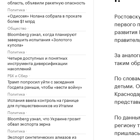
область, объявили ракетную опасность
Политика
Ростовску
«Одиссея» Нолана собрала в прокате
более $1 млрд
первого 
Общество
развития 
Bloomberg узнал, когда планируют
правитель
завершить испытания «Золотого
купола»
Политика
За аналог
Четыре доступных и понятных
таким обр
инструмента диверсификации
накоплений
РБК и Сбер
По словам
Трамп попросил уйти с заседания
детьми. О
Госдепа раньше, чтобы «вести войну»
Краснодар
Политика
Испания ввела контроль на границе
представ
для путешественников из Италии
Политика
По данны
Bloomberg узнал, что Украине грозит
обвал экспорта зерна
региону т
Политика
пришлась 
Экспорт синтетических алмазов из