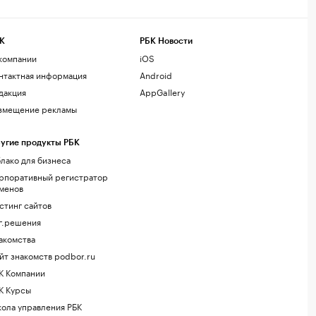
К
РБК Новости
компании
iOS
нтактная информация
Android
дакция
AppGallery
змещение рекламы
угие продукты РБК
лако для бизнеса
рпоративный регистратор
менов
стинг сайтов
г.решения
акомства
йт знакомств podbor.ru
К Компании
К Курсы
ола управления РБК