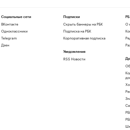
Социальные сети
Подписки
РБ
ВКонтакте
Скрыть баннеры на РБК
О 
Одноклассники
Подписка на РБК
Ко
Telegram
Корпоративная подписка
Ре
Дзен
Ра
Уведомления
RSS Новости
Др
Об
Ко
до
Хо
Ре
Зн
Са
РБ
РБ
Шк