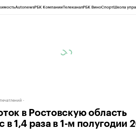
жимость
Autonews
РБК Компании
Телеканал
РБК Вино
Спорт
Школа упра
д
Стиль
Крипто
РБК Бизнес-среда
Дискуссионный клуб
Исследования
К
рагентов
Политика
Экономика
Бизнес
Технологии и медиа
Финансы
Рын
печатлений
оток в Ростовскую область
 в 1,4 раза в 1-м полугодии 