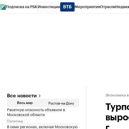
Подписка на РБК
Инвестиции
Мероприятия
Отрасли
Недви
РБК Курсы
РБК Life
Тренды
Визионеры
Национальные проекты
Горо
Спецпроекты СПб
Конференции СПб
Спецпроекты
Проверка конт
Экономика в
Все новости
Ростов-на-Дону
Весь мир
Турп
Ракетную опасность объявили в
Московской области
вырос
Политика
В семи регионах, включая Московскую
г.