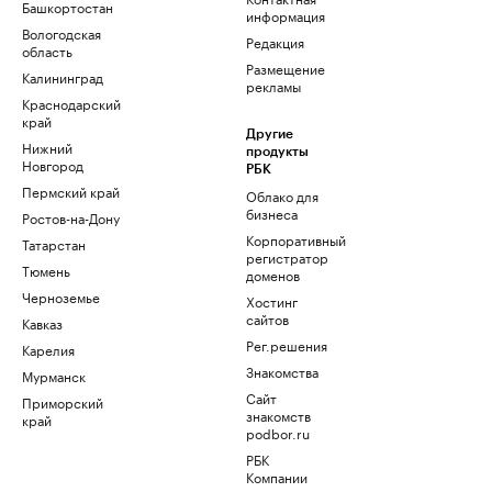
Башкортостан
информация
Вологодская
Редакция
область
Размещение
Калининград
рекламы
Краснодарский
край
Другие
Нижний
продукты
Новгород
РБК
Пермский край
Облако для
бизнеса
Ростов-на-Дону
Корпоративный
Татарстан
регистратор
Тюмень
доменов
Черноземье
Хостинг
сайтов
Кавказ
Рег.решения
Карелия
Знакомства
Мурманск
Сайт
Приморский
знакомств
край
podbor.ru
РБК
Компании