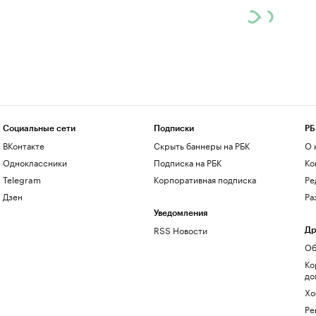
Социальные сети
Подписки
РБ
ВКонтакте
Скрыть баннеры на РБК
О 
Одноклассники
Подписка на РБК
Ко
Telegram
Корпоративная подписка
Ре
Дзен
Ра
Уведомления
RSS Новости
Др
Об
Ко
до
Хо
Ре