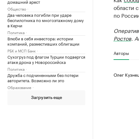
домашний арест
области с
Общество
по России
Два человека погибли при ударе
беспилотника по многоэтажному дому
в Керчи
Оператив
Политика
Ростов
. 
Влюби в себя инвестора: истории
компаний, разместивших облигации
РБК и МСП Банк
Авторы
Сухогруз под флагом Турции подвергся
атаке дрона у Новороссийска
Политика
Олег Кузне
Дружба с подчиненными без потери
авторитета. Возможно ли это
Образование
Загрузить еще