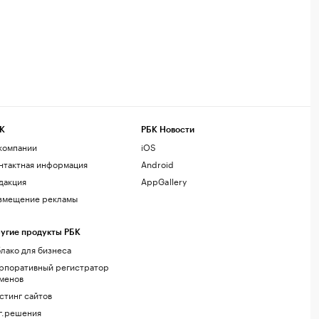
К
РБК Новости
компании
iOS
нтактная информация
Android
дакция
AppGallery
змещение рекламы
угие продукты РБК
лако для бизнеса
рпоративный регистратор
менов
стинг сайтов
г.решения