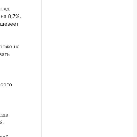
 ряд
на 8,7%,
ешевеет
роже на
вать
всего
ода
%.
ской