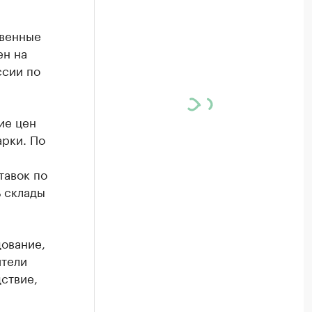
твенные
ен на
ссии по
ие цен
арки. По
тавок по
ь склады
дование,
ители
ствие,