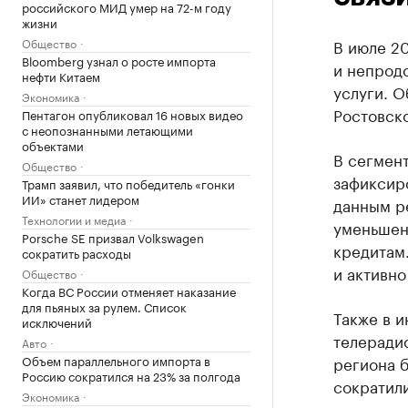
российского МИД умер на 72-м году
жизни
Общество
В июле 2
Bloomberg узнал о росте импорта
и непрод
нефти Китаем
услуги. О
Экономика
Ростовско
Пентагон опубликовал 16 новых видео
с неопознанными летающими
объектами
В сегмен
Общество
зафиксиро
Трамп заявил, что победитель «гонки
ИИ» станет лидером
данным ре
Технологии и медиа
уменьшен
Porsche SE призвал Volkswagen
кредитам.
сократить расходы
и активно
Общество
Когда ВС России отменяет наказание
для пьяных за рулем. Список
Также в и
исключений
телерадио
Авто
Объем параллельного импорта в
региона б
Россию сократился на 23% за полгода
сократили
Экономика