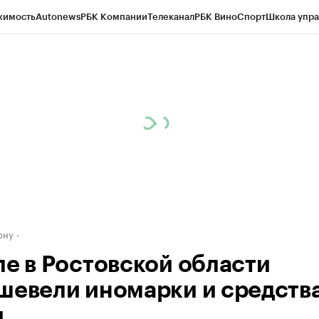
жимость
Autonews
РБК Компании
Телеканал
РБК Вино
Спорт
Школа упра
д
Стиль
Крипто
РБК Бизнес-среда
Дискуссионный клуб
Исследования
К
рагентов
Политика
Экономика
Бизнес
Технологии и медиа
Финансы
Рын
ону
ле в Ростовской области
шевели иномарки и средств
и