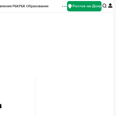
Ростов-на-Дону
вления РБК
РБК Образование
редитные рейтинги
Франшизы
Газета
ок наличной валюты
а