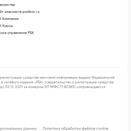
акомства
йт знакомств podbor.ru
К Компании
К Курсы
ола управления РБК
регистрации средства массовой информации выдано Федеральной
и сетевого издания «РБК» (свидетельство о регистрации средства
ор) 03.12.2021 за номером ЭЛ №ФС77-82385) сопровождаются
ерсональных данных
Политика обработки файлов cookie
·