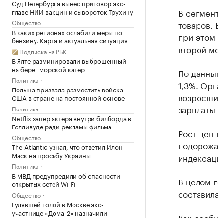
Суд Петербурга вынес приговор экс-
В сегмен
главе НИИ вакцин и сывороток Трухину
Общество
товаров. 
В каких регионах ослабили меры по
при этом 
бензину. Карта и актуальная ситуация
второй ме
Подписка на РБК
В Ялте разминировали выброшенный
на берег морской катер
По данным
Политика
1,3%. Ор
Польша призвала разместить войска
возросши
США в стране на постоянной основе
зарплаты
Политика
Netflix запер актера внутри билборда в
Голливуде ради рекламы фильма
Рост цен 
Общество
подорожал
The Atlantic узнал, что ответил Илон
Маск на просьбу Украины
индексаци
Политика
В МВД предупредили об опасности
В целом г
открытых сетей Wi-Fi
составил
Общество
Гулявшей голой в Москве экс-
участнице «Дома-2» назначили
Как
сооб