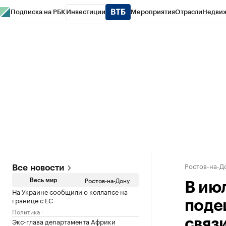
Подписка на РБК
Инвестиции
Мероприятия
Отрасли
Недви
РБК Курсы
РБК Life
Тренды
Визионеры
Национальные проекты
Горо
Спецпроекты СПб
Конференции СПб
Спецпроекты
Проверка конт
Ростов-на-Д
Все новости
Ростов-на-Дону
Весь мир
В ию
На Украине сообщили о коллапсе на
границе с ЕС
поде
Политика
Экс-глава департамента Африки
связ