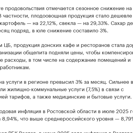
те продовольствия отмечается сезонное снижение на
В частности, плодоовощная продукция стало дешевле 
картофель — на 22,12%, свекла — на 29,33%. Сахар д
сяц подряд, в юле снижение составило 3%.
 ЦБ, продукция донских кафе и ресторанов стала до
ганизации общепита подняли цены, чтобы компенсиро
е расходы, в том числе на содержание помещений и
 работникам.
на услуги в регионе превысил 3% за месяц. Сильнее 
и жилищно-коммунальные услуги (7,5%) в связи с
ей тарифов, а также медицинские и бытовые услуги.
одовая инфляция в Ростовской области в июле 2025 г
а 8,94%, что выше среднероссийского уровня — 8,79
щал
РБК Ростов, в июне 2025 года инфляция в Ростов