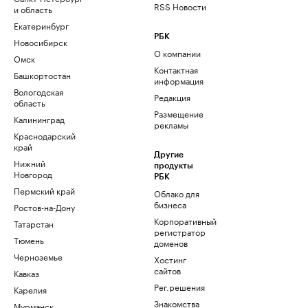
RSS Новости
и область
Екатеринбург
РБК
Новосибирск
О компании
Омск
Контактная
Башкортостан
информация
Вологодская
Редакция
область
Размещение
Калининград
рекламы
Краснодарский
край
Другие
Нижний
продукты
Новгород
РБК
Пермский край
Облако для
бизнеса
Ростов-на-Дону
Корпоративный
Татарстан
регистратор
Тюмень
доменов
Черноземье
Хостинг
сайтов
Кавказ
Рег.решения
Карелия
Знакомства
Мурманск