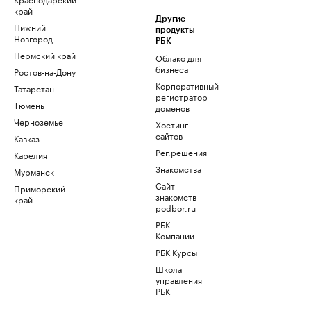
край
Другие
Нижний
продукты
Новгород
РБК
Пермский край
Облако для
бизнеса
Ростов-на-Дону
Корпоративный
Татарстан
регистратор
Тюмень
доменов
Черноземье
Хостинг
сайтов
Кавказ
Рег.решения
Карелия
Знакомства
Мурманск
Сайт
Приморский
знакомств
край
podbor.ru
РБК
Компании
РБК Курсы
Школа
управления
РБК