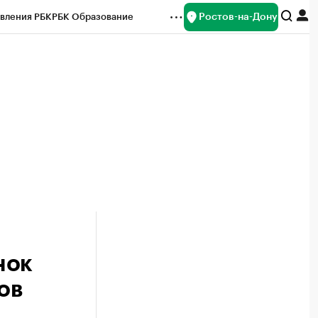
Ростов-на-Дону
вления РБК
РБК Образование
редитные рейтинги
Франшизы
Газета
ок наличной валюты
нок
ов