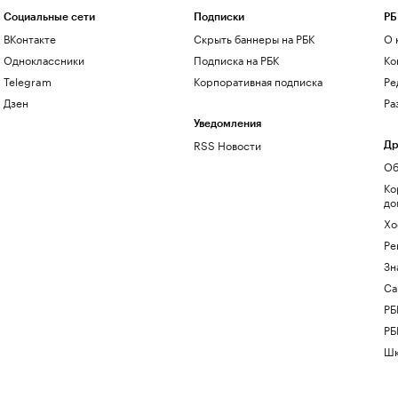
Социальные сети
Подписки
РБ
ВКонтакте
Скрыть баннеры на РБК
О 
Одноклассники
Подписка на РБК
Ко
Telegram
Корпоративная подписка
Ре
Дзен
Ра
Уведомления
RSS Новости
Др
Об
Ко
до
Хо
Ре
Зн
Са
РБ
РБ
Шк