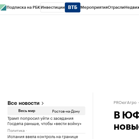
Подписка на РБК
Инвестиции
Мероприятия
Отрасли
Недви
РБК Курсы
РБК Life
Тренды
Визионеры
Национальные проекты
Горо
Спецпроекты СПб
Конференции СПб
Спецпроекты
Проверка конт
PROюгАгро
Все новости
Ростов-на-Дону
Весь мир
В ЮФ
Трамп попросил уйти с заседания
Госдепа раньше, чтобы «вести войну»
новы
Политика
Испания ввела контроль на границе