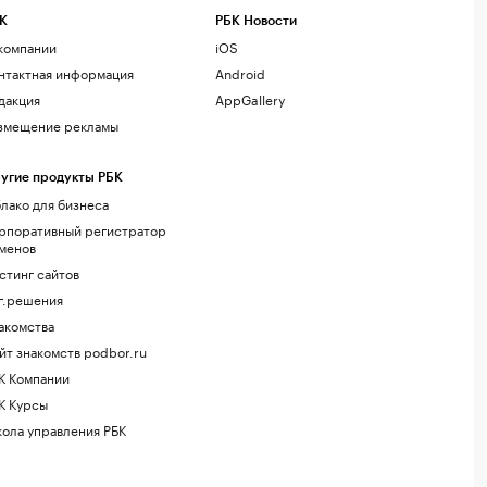
К
РБК Новости
компании
iOS
нтактная информация
Android
дакция
AppGallery
змещение рекламы
угие продукты РБК
лако для бизнеса
рпоративный регистратор
менов
стинг сайтов
г.решения
акомства
йт знакомств podbor.ru
К Компании
К Курсы
ола управления РБК