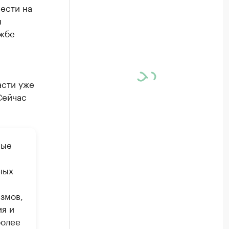
ести на
я
ужбе
асти уже
Сейчас
ные
ных
змов,
я и
более