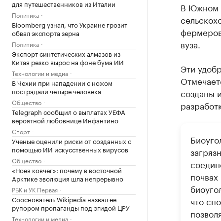
для путешественников из Италии
В Южном 
Политика
сельскох
Bloomberg узнал, что Украине грозит
фермеров
обвал экспорта зерна
вуза.
Политика
Экспорт синтетических алмазов из
Китая резко вырос на фоне бума ИИ
Эти удобр
Технологии и медиа
Отмечает
В Чехии при нападении с ножом
пострадали четыре человека
созданы 
Общество
разработ
Telegraph сообщил о выплатах УЕФА
вероятной любовнице Инфантино
Спорт
Биоуго
Ученые оценили риски от созданных с
помощью ИИ искусственных вирусов
загрязн
Общество
соедин
«Ноев ковчег»: почему в восточной
почвах
Арктике эволюция шла непрерывно
биоуго
РБК и УК Первая
Сооснователь Wikipedia назвал ее
что сп
рупором пропаганды под эгидой ЦРУ
позвол
Технологии и медиа