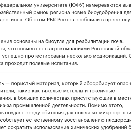
федеральном университете (ЮФУ) намереваются выв
озяйственный рынок региона новые биоудобрения дл
 региона. Об этом РБК Ростов сообщили в пресс-сл
ения основаны на биоугле для реабилитации почв.
ся, что совместно с агрокомпаниями Ростовской обл
и успешно протестированы несколько модификаций. 
ка проходит полевые испытания.
ль — пористый материал, который абсорбирует опас
ители, такие как тяжелые металлы и токсичные
ения, в больших количествах присутствующие в мест
 из-за промышленной деятельности. Помимо этого,
ль создает среду обитания для полезных микрооргани
особствует естественному восстановлению плодороди
яет сократить использование химических удобрений 