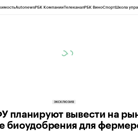
жимость
Autonews
РБК Компании
Телеканал
РБК Вино
Спорт
Школа упра
д
Стиль
Крипто
РБК Бизнес-среда
Дискуссионный клуб
Исследования
К
рагентов
Политика
Экономика
Бизнес
Технологии и медиа
Финансы
Рын
ЭКСКЛЮЗИВ
У планируют вывести на ры
е биоудобрения для фермер