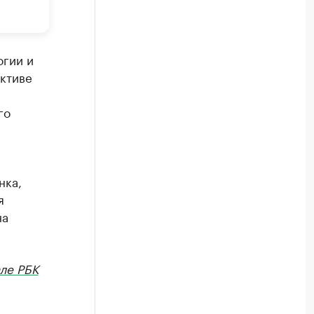
огии и
ктиве
го
нка,
я
на
ле РБК