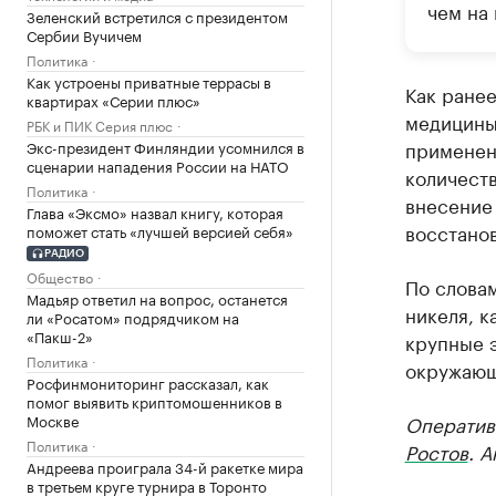
чем на 
Зеленский встретился с президентом
Сербии Вучичем
Политика
Как устроены приватные террасы в
Как ране
квартирах «Серии плюс»
медицины
РБК и ПИК Серия плюс
применен
Экс-президент Финляндии усомнился в
сценарии нападения России на НАТО
количеств
Политика
внесение
Глава «Эксмо» назвал книгу, которая
восстано
поможет стать «лучшей версией себя»
РАДИО
Общество
По словам
Мадьяр ответил на вопрос, останется
никеля, к
ли «Росатом» подрядчиком на
«Пакш-2»
крупные э
Политика
окружающ
Росфинмониторинг рассказал, как
помог выявить криптомошенников в
Москве
Оператив
Политика
Ростов
. 
Андреева проиграла 34-й ракетке мира
в третьем круге турнира в Торонто