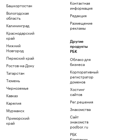
Контактная
Башкортостан
информация
Вологодская
Редакция
область
Размещение
Калининград
рекламы
Краснодарский
край
Другие
Нижний
продукты
Новгород
РБК
Пермский край
Облако для
бизнеса
Ростов-на-Дону
Корпоративный
Татарстан
регистратор
Тюмень
доменов
Черноземье
Хостинг
сайтов
Кавказ
Рег.решения
Карелия
Знакомства
Мурманск
Сайт
Приморский
знакомств
край
podbor.ru
РБК
Компании