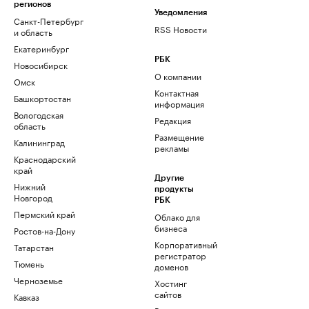
регионов
Уведомления
Санкт-Петербург
RSS Новости
и область
Екатеринбург
РБК
Новосибирск
О компании
Омск
Контактная
Башкортостан
информация
Вологодская
Редакция
область
Размещение
Калининград
рекламы
Краснодарский
край
Другие
Нижний
продукты
Новгород
РБК
Пермский край
Облако для
бизнеса
Ростов-на-Дону
Корпоративный
Татарстан
регистратор
Тюмень
доменов
Черноземье
Хостинг
сайтов
Кавказ