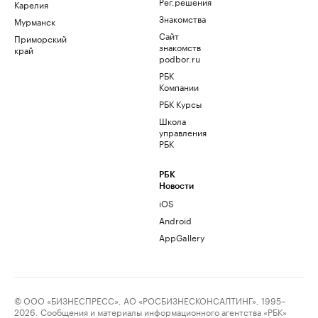
Рег.решения
Карелия
Знакомства
Мурманск
Сайт
Приморский
знакомств
край
podbor.ru
РБК
Компании
РБК Курсы
Школа
управления
РБК
РБК
Новости
iOS
Android
AppGallery
© ООО «БИЗНЕСПРЕСС», АО «РОСБИЗНЕСКОНСАЛТИНГ», 1995–
2026. Сообщения и материалы информационного агентства «РБК»