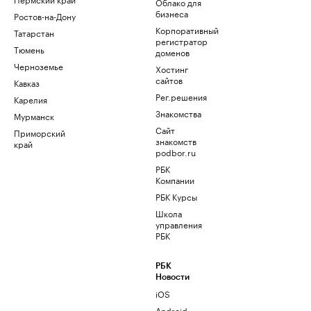
Облако для
бизнеса
Ростов-на-Дону
Корпоративный
Татарстан
регистратор
Тюмень
доменов
Черноземье
Хостинг
сайтов
Кавказ
Рег.решения
Карелия
Знакомства
Мурманск
Сайт
Приморский
знакомств
край
podbor.ru
РБК
Компании
РБК Курсы
Школа
управления
РБК
РБК
Новости
iOS
Android