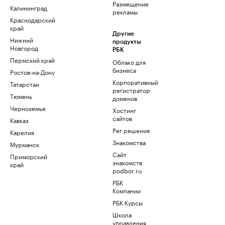
Размещение
Калининград
рекламы
Краснодарский
край
Другие
Нижний
продукты
Новгород
РБК
Пермский край
Облако для
бизнеса
Ростов-на-Дону
Корпоративный
Татарстан
регистратор
Тюмень
доменов
Черноземье
Хостинг
сайтов
Кавказ
Рег.решения
Карелия
Знакомства
Мурманск
Сайт
Приморский
знакомств
край
podbor.ru
РБК
Компании
РБК Курсы
Школа
управления