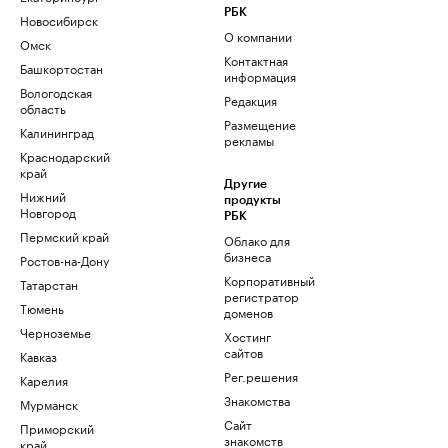
РБК
Новосибирск
О компании
Омск
Контактная
Башкортостан
информация
Вологодская
Редакция
область
Размещение
Калининград
рекламы
Краснодарский
край
Другие
Нижний
продукты
Новгород
РБК
Пермский край
Облако для
бизнеса
Ростов-на-Дону
Корпоративный
Татарстан
регистратор
Тюмень
доменов
Черноземье
Хостинг
сайтов
Кавказ
Рег.решения
Карелия
Знакомства
Мурманск
Сайт
Приморский
знакомств
край