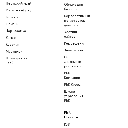
Пермский край
Облако для
бизнеса
Ростов-на-Дону
Корпоративный
Татарстан
регистратор
Тюмень
доменов
Черноземье
Хостинг
сайтов
Кавказ
Рег.решения
Карелия
Знакомства
Мурманск
Сайт
Приморский
знакомств
край
podbor.ru
РБК
Компании
РБК Курсы
Школа
управления
РБК
РБК
Новости
iOS