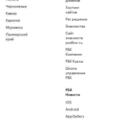
Черноземье
Хостинг
сайтов
Кавказ
Рег.решения
Карелия
Знакомства
Мурманск
Сайт
Приморский
знакомств
край
podbor.ru
РБК
Компании
РБК Курсы
Школа
управления
РБК
РБК
Новости
iOS
Android
AppGallery