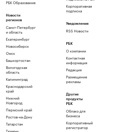
РБК Образование
Корпоративная
подписка
Новости
регионов
Уведомления
Санкт-Петербург
RSS Новости
и область
Екатеринбург
РБК
Новосибирск
О компании
Омск
Контактная
Башкортостан
информация
Вологодская
Редакция
область
Размещение
Калининград
рекламы
Краснодарский
край
Другие
Нижний
продукты
Новгород
РБК
Пермский край
Облако для
бизнеса
Ростов-на-Дону
Корпоративный
Татарстан
регистратор
Тюмень
доменов