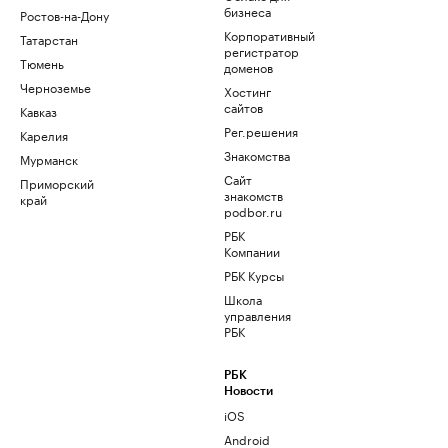
бизнеса
Ростов-на-Дону
Корпоративный
Татарстан
регистратор
Тюмень
доменов
Черноземье
Хостинг
сайтов
Кавказ
Рег.решения
Карелия
Знакомства
Мурманск
Сайт
Приморский
знакомств
край
podbor.ru
РБК
Компании
РБК Курсы
Школа
управления
РБК
РБК
Новости
iOS
Android