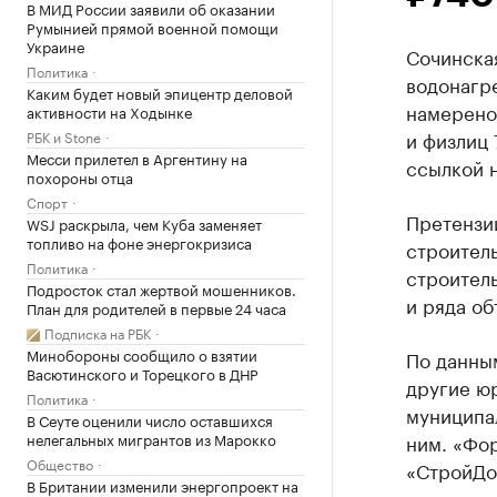
В МИД России заявили об оказании
Румынией прямой военной помощи
Украине
Сочинска
Политика
водонагр
Каким будет новый эпицентр деловой
намерено
активности на Ходынке
и физлиц 
РБК и Stone
Месси прилетел в Аргентину на
ссылкой 
похороны отца
Спорт
Претензии
WSJ раскрыла, чем Куба заменяет
топливо на фоне энергокризиса
строител
Политика
строитель
Подросток стал жертвой мошенников.
и ряда об
План для родителей в первые 24 часа
Подписка на РБК
Минобороны сообщило о взятии
По данным
Васютинского и Торецкого в ДНР
другие ю
Политика
муниципа
В Сеуте оценили число оставшихся
нелегальных мигрантов из Марокко
ним. «Фо
Общество
«СтройДор
В Британии изменили энергопроект на