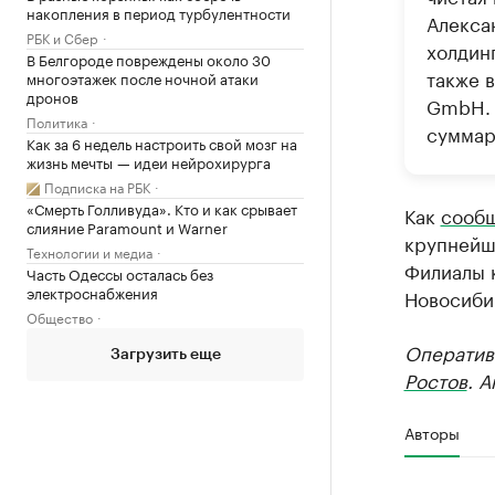
накопления в период турбулентности
Алекса
РБК и Сбер
холдин
В Белгороде повреждены около 30
также 
многоэтажек после ночной атаки
дронов
GmbH. 
Политика
суммар
Как за 6 недель настроить свой мозг на
жизнь мечты — идеи нейрохирурга
Подписка на РБК
«Смерть Голливуда». Кто и как срывает
Как
сооб
слияние Paramount и Warner
крупнейш
Технологии и медиа
Филиалы 
Часть Одессы осталась без
электроснабжения
Новосибир
Общество
Оператив
Загрузить еще
Ростов
. 
Авторы