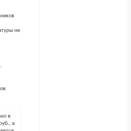
дников
атуры не
ы
ков
но в
уб., а
ляется