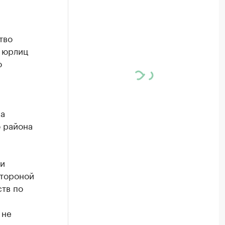
тво
 юрлиц
о
на
о района
 и
стороной
тв по
 не