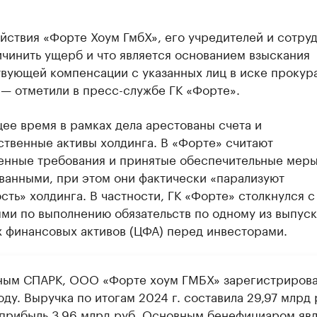
йствия «Форте Хоум ГмбХ», его учредителей и сотру
чинить ущерб и что является основанием взыскания
твующей компенсации с указанных лиц в иске прокур
 — отметили в пресс-службе ГК «Форте».
ее время в рамках дела арестованы счета и
ственные активы холдинга. В «Форте» считают
енные требования и принятые обеспечительные мер
ванными, при этом они фактически «парализуют
сть» холдинга. В частности, ГК «Форте» столкнулся с
ми по выполнению обязательств по одному из выпус
 финансовых активов (ЦФА) перед инвесторами.
ным СПАРК, ООО «Форте хоум ГМБХ» зарегистрирова
ду. Выручка по итогам 2024 г. составила 29,97 млрд р
 прибыль 3,96 млрд руб. Основным бенефициаром яв