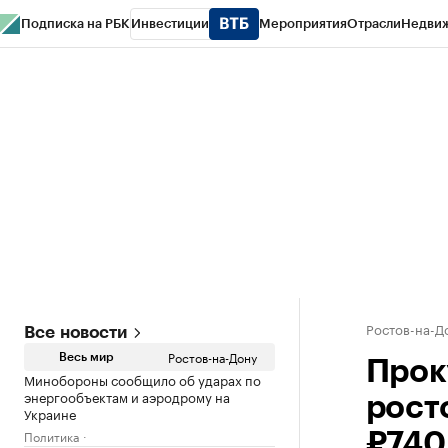
Подписка на РБК
Инвестиции
Мероприятия
Отрасли
Недви
РБК Курсы
РБК Life
Тренды
Визионеры
Национальные проекты
Горо
Спецпроекты СПб
Конференции СПб
Спецпроекты
Проверка конт
Ростов-на-Д
Все новости
Ростов-на-Дону
Весь мир
Прок
Минобороны сообщило об ударах по
энергообъектам и аэродрому на
рост
Украине
Политика
₽740