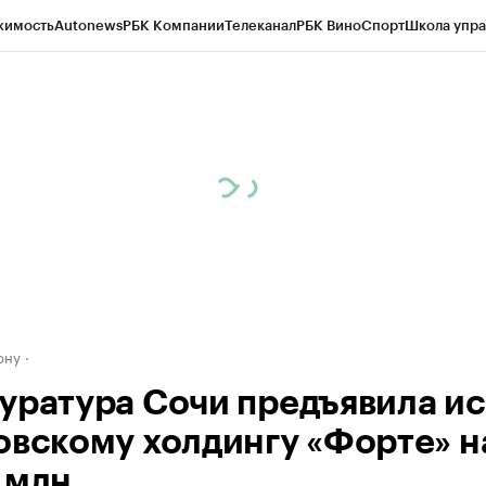
жимость
Autonews
РБК Компании
Телеканал
РБК Вино
Спорт
Школа упра
д
Стиль
Крипто
РБК Бизнес-среда
Дискуссионный клуб
Исследования
К
рагентов
Политика
Экономика
Бизнес
Технологии и медиа
Финансы
Рын
ону
уратура Сочи предъявила ис
овскому холдингу «Форте» н
 млн