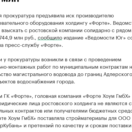
я прокуратура предъявила иск производителю
евательного оборудования холдингу «Форте». Ведомс
 взыскать с ростовской компании солидарно с рядом
744,9 млн руб.,
сообщило
издание «Ведомости Юг» с
на пресс-службу «Форте».
 у прокуратуры возникли в связи с проведением
ьно-монтажных работ по муниципальным контрактам 
ство магистрального водовода до границ Адлерског
ъектов водоснабжения города.
 ГК «Форте», головная компания «Форте Хоум ГмбХ»
ридические лица ростовского холдинга не являются 
льных контрактов или получателями бюджетных средс
рте Хоум ГмбХ» поставляла стройматериалы для ООО
Кубань» и претензий по качеству и срокам поставки