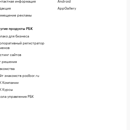
нтактная информация
Android
дакция
AppGallery
змещение рекламы
угие продукты РБК
лако для бизнеса
рпоративный регистратор
менов
стинг сайтов
г.решения
акомства
йт знакомств podbor.ru
К Компании
К Курсы
ола управления РБК