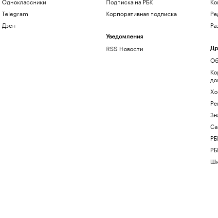
Одноклассники
Подписка на РБК
Ко
Telegram
Корпоративная подписка
Ре
Дзен
Ра
Уведомления
RSS Новости
Др
Об
Ко
до
Хо
Ре
Зн
Са
РБ
РБ
Шк