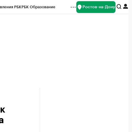
Ростов-на-Дону
вления РБК
РБК Образование
редитные рейтинги
Франшизы
Газета
ок наличной валюты
к
а