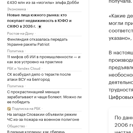
получала.
£430 млн из-за «могилы» эльфа Добби
Экономика
«Какие де
Новые лица южного рынка: кто
могли при
покупает недвижимость в ЮФО и
СКФО в 2026 г.
соответс
Ростов-на-Дону
указано»,
Финляндия отказалась передать
Украине ракеты Patriot
Политика
В настоящ
11 мифов об ИИ в промышленности — и
производ
как все устроено на практике
предъявл
РБК и Yandex Cloud
необосно
СК возбудил дело о теракте после
атаки ВСУ на Белгород
деятельно
Политика
трудностя
С прокрастинацией меньше
Цифровых
зарабатывают и чаще болеют. Можно ли
ее победить
Подписка на РБК
На западе Словакии объявили режим
По дан
ЧС из-за пожара на военном полигоне
2006 го
Общество
чистая
В разные корзины: как сберечь