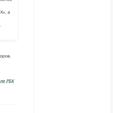
Х», а
,
оров.
ле РБК