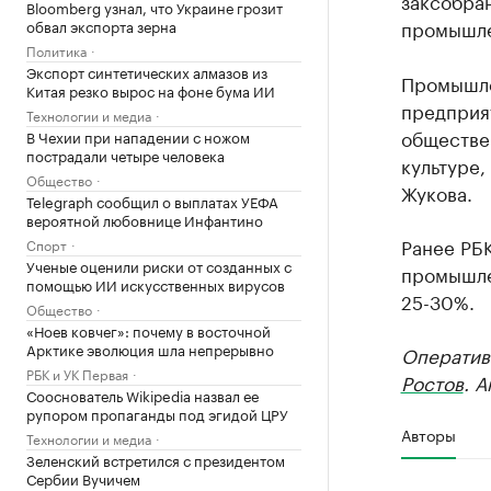
заксобра
Bloomberg узнал, что Украине грозит
промышле
обвал экспорта зерна
Политика
Экспорт синтетических алмазов из
Промышле
Китая резко вырос на фоне бума ИИ
предприя
Технологии и медиа
обществе
В Чехии при нападении с ножом
пострадали четыре человека
культуре,
Общество
Жукова.
Telegraph сообщил о выплатах УЕФА
вероятной любовнице Инфантино
Ранее РБК
Спорт
Ученые оценили риски от созданных с
промышле
помощью ИИ искусственных вирусов
25-30%.
Общество
«Ноев ковчег»: почему в восточной
Арктике эволюция шла непрерывно
Оператив
РБК и УК Первая
Ростов
. 
Сооснователь Wikipedia назвал ее
рупором пропаганды под эгидой ЦРУ
Авторы
Технологии и медиа
Зеленский встретился с президентом
Сербии Вучичем