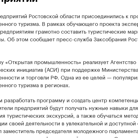
редприятий Ростовской области присоединились к пр
нного туризма. В рамках обучающего проекта экспе
предприятиям грамотно составить туристические ма
ы. Об этом сообщает пресс-служба Заксобрания Рос
у «Открытая промышленность» реализует Агентство
ческих инициатив (АСИ) при поддержке Министерств
нности и торговли РФ. Одна из ее целей — популяри
нного туризма в регионах.
 разработать программу и создать центр компетенци
тели предприятий будут получать нужные навыки для
я туристических экскурсий, а также обучаться мето
ии своей деятельности в увлекательной и доступной
л заместитель председателя молодежного парламент