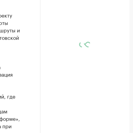
оекту
рты
ршруты и
товской
а
зация
й, где
дам
 форме»,
а при