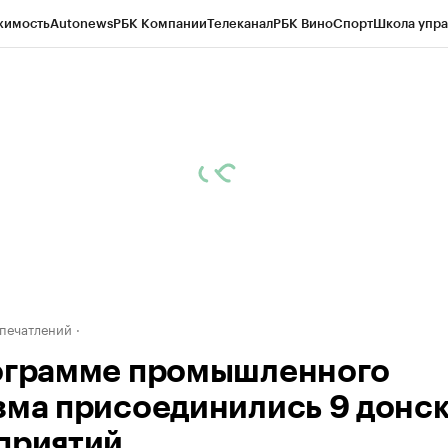
жимость
Autonews
РБК Компании
Телеканал
РБК Вино
Спорт
Школа упра
д
Стиль
Крипто
РБК Бизнес-среда
Дискуссионный клуб
Исследования
К
рагентов
Политика
Экономика
Бизнес
Технологии и медиа
Финансы
Рын
печатлений
ограмме промышленного
зма присоединились 9 донс
приятий