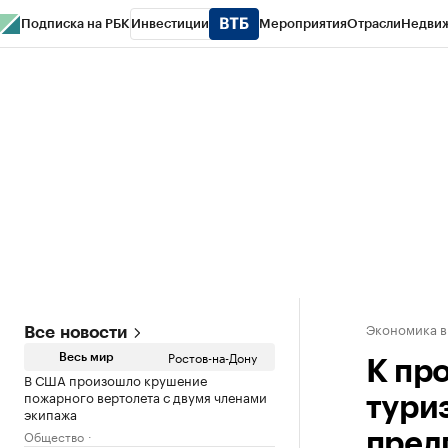
Подписка на РБК
Инвестиции
Мероприятия
Отрасли
Недви
РБК Курсы
РБК Life
Тренды
Визионеры
Национальные проекты
Горо
Спецпроекты СПб
Конференции СПб
Спецпроекты
Проверка конт
Экономика в
Все новости
Ростов-на-Дону
Весь мир
К пр
В США произошло крушение
пожарного вертолета с двумя членами
тури
экипажа
Общество
пред