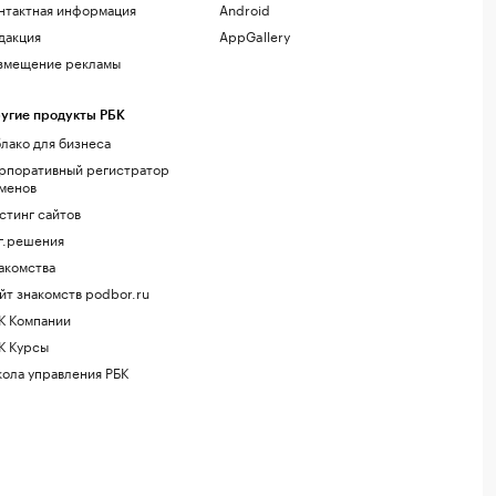
нтактная информация
Android
дакция
AppGallery
змещение рекламы
угие продукты РБК
лако для бизнеса
рпоративный регистратор
менов
стинг сайтов
г.решения
акомства
йт знакомств podbor.ru
К Компании
К Курсы
ола управления РБК