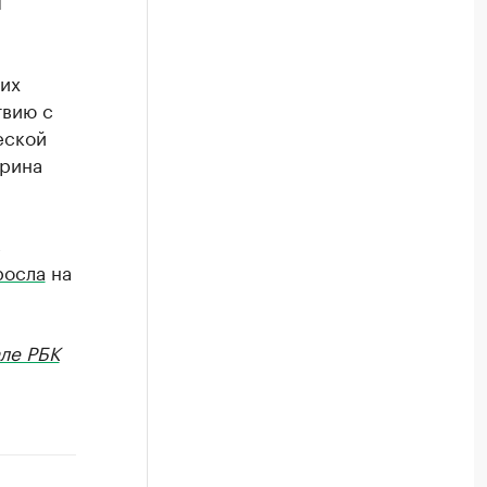
я
их
твию с
еской
Ирина
в
росла
на
ле РБК