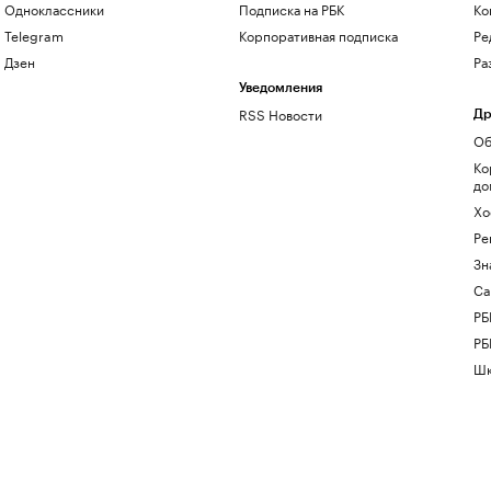
Одноклассники
Подписка на РБК
Ко
Telegram
Корпоративная подписка
Ре
Дзен
Ра
Уведомления
RSS Новости
Др
Об
Ко
до
Хо
Ре
Зн
Са
РБ
РБ
Шк