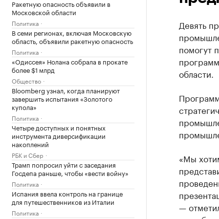
Ракетную опасность объявили в
Московской области
Политика
Девять п
В семи регионах, включая Московскую
промышле
область, объявили ракетную опасность
помогут 
Политика
программ
«Одиссея» Нолана собрала в прокате
более $1 млрд
области.
Общество
Bloomberg узнал, когда планируют
Программ
завершить испытания «Золотого
купола»
стратеги
Политика
промышле
Четыре доступных и понятных
промышле
инструмента диверсификации
накоплений
РБК и Сбер
«Мы хотим
Трамп попросил уйти с заседания
представи
Госдепа раньше, чтобы «вести войну»
проведени
Политика
Испания ввела контроль на границе
презентац
для путешественников из Италии
— отмети
Политика