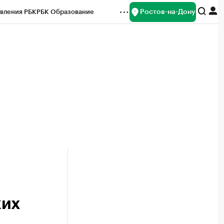
Ростов-на-Дону
вления РБК
РБК Образование
редитные рейтинги
Франшизы
Газета
ок наличной валюты
ких