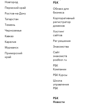
Новгород
РБК
Пермский край
Облако для
бизнеса
Ростов-на-Дону
Корпоративный
Татарстан
регистратор
Тюмень
доменов
Черноземье
Хостинг
сайтов
Кавказ
Рег.решения
Карелия
Знакомства
Мурманск
Сайт
Приморский
знакомств
край
podbor.ru
РБК
Компании
РБК Курсы
Школа
управления
РБК
РБК
Новости