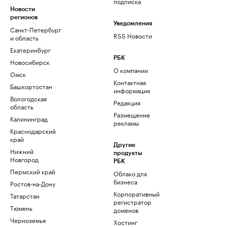
подписка
Новости
регионов
Уведомления
Санкт-Петербург
RSS Новости
и область
Екатеринбург
РБК
Новосибирск
О компании
Омск
Контактная
Башкортостан
информация
Вологодская
Редакция
область
Размещение
Калининград
рекламы
Краснодарский
край
Другие
Нижний
продукты
Новгород
РБК
Пермский край
Облако для
бизнеса
Ростов-на-Дону
Корпоративный
Татарстан
регистратор
Тюмень
доменов
Черноземье
Хостинг