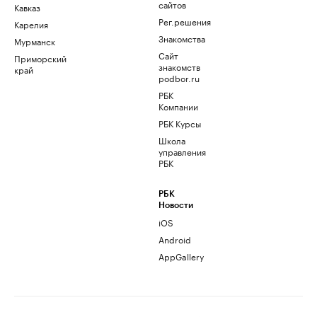
сайтов
Кавказ
Рег.решения
Карелия
Знакомства
Мурманск
Сайт
Приморский
знакомств
край
podbor.ru
РБК
Компании
РБК Курсы
Школа
управления
РБК
РБК
Новости
iOS
Android
AppGallery