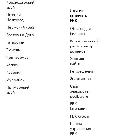
Краснодарский
край
Другие
Нижний
продукты
Новгород
РБК
Пермский край
Облако для
бизнеса
Ростов-на-Дону
Корпоративный
Татарстан
регистратор
Тюмень
доменов
Черноземье
Хостинг
сайтов
Кавказ
Рег.решения
Карелия
Знакомства
Мурманск
Сайт
Приморский
знакомств
край
podbor.ru
РБК
Компании
РБК Курсы
Школа
управления
РБК