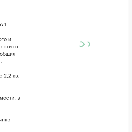
с 1
ого и
ести от
общил
.
 2,2 кв.
мости, в
ынке