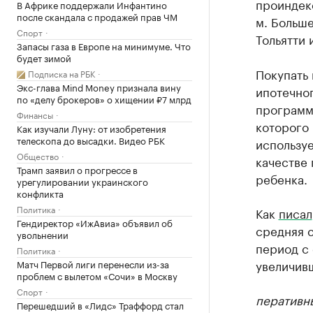
проиндекс
В Африке поддержали Инфантино
после скандала с продажей прав ЧМ
м. Больше
Спорт
Тольятти и
Запасы газа в Европе на минимуме. Что
будет зимой
Покупать 
Подписка на РБК
Экс-глава Mind Money признала вину
ипотечно
по «делу брокеров» о хищении ₽7 млрд
программы
Финансы
которого 
Как изучали Луну: от изобретения
телескопа до высадки. Видео РБК
используе
Общество
качестве 
Трамп заявил о прогрессе в
ребенка.
урегулировании украинского
конфликта
Политика
Как
писал
Гендиректор «ИжАвиа» объявил об
средняя с
увольнении
период с 
Политика
увеличивш
Матч Первой лиги перенесли из-за
проблем с вылетом «Сочи» в Москву
Спорт
перативн
Перешедший в «Лидс» Траффорд стал