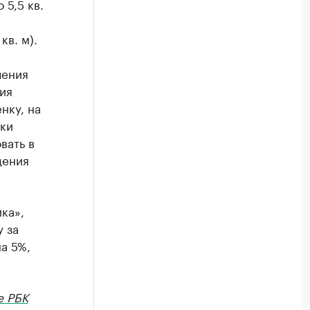
5,5 кв.
,
кв. м).
чения
ия
нку, на
пки
вать в
дения
ка»,
 за
а 5%,
е РБК