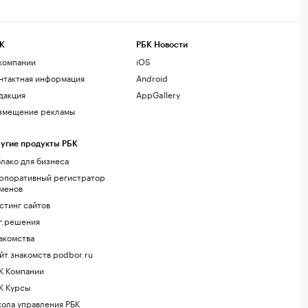
К
РБК Новости
компании
iOS
нтактная информация
Android
дакция
AppGallery
змещение рекламы
угие продукты РБК
лако для бизнеса
рпоративный регистратор
менов
стинг сайтов
г.решения
акомства
йт знакомств podbor.ru
К Компании
К Курсы
ола управления РБК