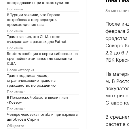
пострадавших при атаках хуситов
Политика
За маткапит
В Турции заявили, что Европа
потребовала подтверждать
После инд
происхождение газа
февраля 2
Политика
Трамп заявил, что США «тоже
средства 
нуждаются» в ракетах для Patriot
Северо-К
Политика
2,2 до 6,
Reuters сообщил о серии кибератак на
крупнейшие финансовые компании
РБК Красн
США
Новая категория
На матери
Трамп подписал указы,
м. В Рост
ограничивающие право на
гражданство по рождению
покупател
Политика
материнск
В Пензенской области ввели план
Ставропол
«Ковер»
Политика
Четыре человека погибли при взрыве в
В средне
автобусе в Сирии
растет в 
Общество