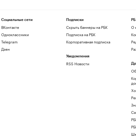
Социальные сети
Подписки
РБ
ВКонтакте
Скрыть баннеры на РБК
О 
Одноклассники
Подписка на РБК
Ко
Telegram
Корпоративная подписка
Ре
Дзен
Ра
Уведомления
RSS Новости
Др
Об
Ко
до
Хо
Ре
Зн
Са
РБ
РБ
Шк