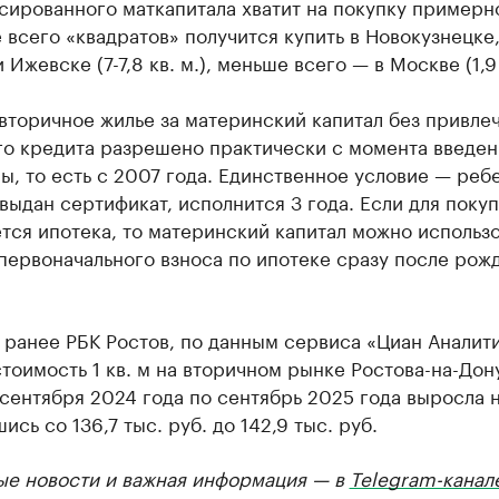
ированного маткапитала хватит на покупку примерно 
 всего «квадратов» получится купить в Новокузнецке
 Ижевске (7-7,8 кв. м.), меньше всего — в Москве (1,9 
вторичное жилье за материнский капитал без привле
го кредита разрешено практически с момента введен
, то есть с 2007 года. Единственное условие — ребе
выдан сертификат, исполнится 3 года. Если для поку
тся ипотека, то материнский капитал можно использо
первоначального взноса по ипотеке сразу после рож
ранее РБК Ростов, по данным сервиса «Циан Аналити
тоимость 1 кв. м на вторичном рынке Ростова-на-Дону
сентября 2024 года по сентябрь 2025 года выросла н
ись со 136,7 тыс. руб. до 142,9 тыс. руб.
ые новости и важная информация — в
Telegram-канал