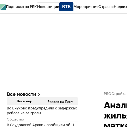
Подписка на РБК
Инвестиции
Мероприятия
Отрасли
Недви
РБК Курсы
РБК Life
Тренды
Визионеры
Национальные проекты
Горо
Спецпроекты СПб
Конференции СПб
Спецпроекты
Проверка конт
PROСтройка
Все новости
Ростов-на-Дону
Весь мир
Анал
Во Внуково предупредили о задержках
рейсов из-за грозы
жиль
Общество
В Саудовской Аравии сообщили об 11
матк