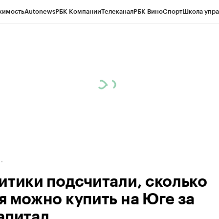
жимость
Autonews
РБК Компании
Телеканал
РБК Вино
Спорт
Школа упра
д
Стиль
Крипто
РБК Бизнес-среда
Дискуссионный клуб
Исследования
К
рагентов
Политика
Экономика
Бизнес
Технологии и медиа
Финансы
Рын
итики подсчитали, сколько
я можно купить на Юге за
апитал