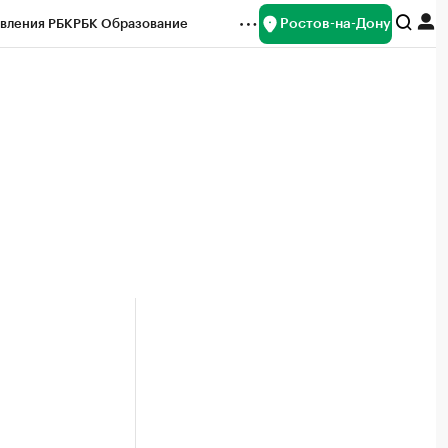
Ростов-на-Дону
вления РБК
РБК Образование
редитные рейтинги
Франшизы
Газета
ок наличной валюты