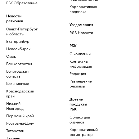
РБК Образование
Корпоративная
подписка
Новости
регионов
Уведомления
Санкт-Петербург
RSS Новости
и область
Екатеринбург
РБК
Новосибирск
О компании
Омск
Контактная
Башкортостан
информация
Вологодская
Редакция
область
Размещение
Калининград
рекламы
Краснодарский
край
Другие
Нижний
продукты
Новгород
РБК
Пермский край
Облако для
бизнеса
Ростов-на-Дону
Корпоративный
Татарстан
регистратор
Тюмень
доменов