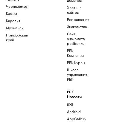
Черноземье
Хостинг
сайтов
Кавказ
Рег.решения
Карелия
Знакомства
Мурманск
Сайт
Приморский
знакомств
край
podbor.ru
РБК
Компании
РБК Курсы
Школа
управления
РБК
РБК
Новости
iOS
Android
AppGallery