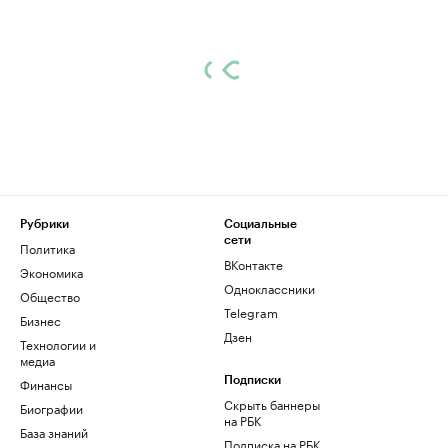
Рубрики
Социальные
сети
Политика
ВКонтакте
Экономика
Одноклассники
Общество
Telegram
Бизнес
Дзен
Технологии и
медиа
Финансы
Подписки
Скрыть баннеры
Биографии
на РБК
База знаний
Подписка на РБК