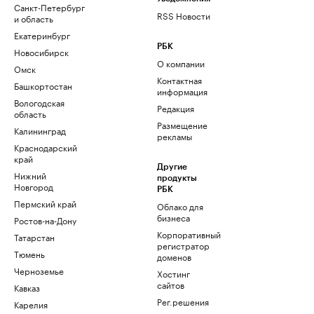
Санкт-Петербург
RSS Новости
и область
Екатеринбург
РБК
Новосибирск
О компании
Омск
Контактная
Башкортостан
информация
Вологодская
Редакция
область
Размещение
Калининград
рекламы
Краснодарский
край
Другие
Нижний
продукты
Новгород
РБК
Пермский край
Облако для
бизнеса
Ростов-на-Дону
Корпоративный
Татарстан
регистратор
Тюмень
доменов
Черноземье
Хостинг
сайтов
Кавказ
Рег.решения
Карелия