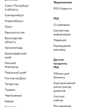
Уведомления
Санкт-Петербург
RSS Новости
и область
Екатеринбург
РБК
Новосибирск
О компании
Омск
Контактная
Башкортостан
информация
Вологодская
Редакция
область
Размещение
Калининград
рекламы
Краснодарский
край
Другие
Нижний
продукты
Новгород
РБК
Пермский край
Облако для
бизнеса
Ростов-на-Дону
Корпоративный
Татарстан
регистратор
Тюмень
доменов
Черноземье
Хостинг
сайтов
Кавказ
Рег.решения
Карелия