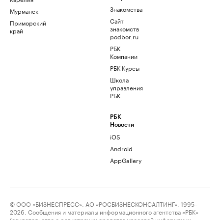
Знакомства
Мурманск
Сайт
Приморский
знакомств
край
podbor.ru
РБК
Компании
РБК Курсы
Школа
управления
РБК
РБК
Новости
iOS
Android
AppGallery
© ООО «БИЗНЕСПРЕСС», АО «РОСБИЗНЕСКОНСАЛТИНГ», 1995–
2026. Сообщения и материалы информационного агентства «РБК»
(свидетельство о регистрации средства массовой информации