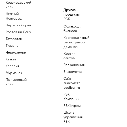
Краснодарский
край
Другие
Нижний
продукты
Новгород
РБК
Пермский край
Облако для
бизнеса
Ростов-на-Дону
Корпоративный
Татарстан
регистратор
Тюмень
доменов
Черноземье
Хостинг
сайтов
Кавказ
Рег.решения
Карелия
Знакомства
Мурманск
Сайт
Приморский
знакомств
край
podbor.ru
РБК
Компании
РБК Курсы
Школа
управления
РБК