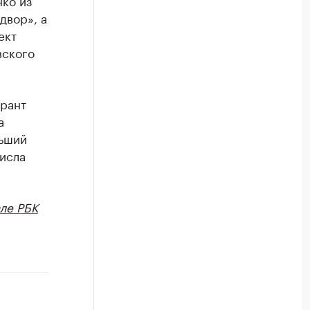
ко из
двор», а
ект
вского
грант
а
льший
числа
ле РБК