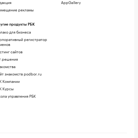
дакция
AppGallery
змещение рекламы
угие продукты РБК
лако для бизнеса
рпоративный регистратор
менов
стинг сайтов
г.решения
акомства
йт знакомств podbor.ru
К Компании
К Курсы
ола управления РБК