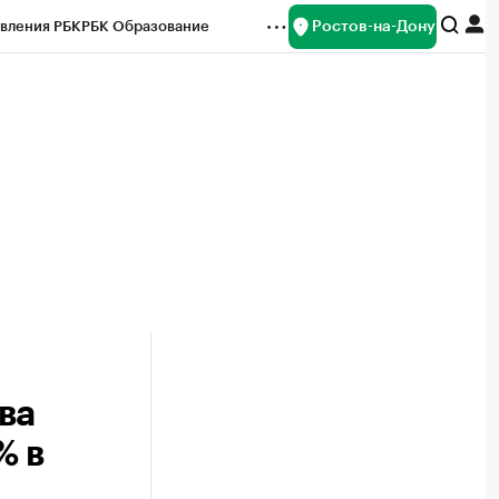
Ростов-на-Дону
вления РБК
РБК Образование
редитные рейтинги
Франшизы
Газета
ок наличной валюты
ва
% в