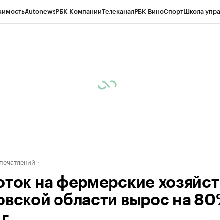
жимость
Autonews
РБК Компании
Телеканал
РБК Вино
Спорт
Школа упра
д
Стиль
Крипто
РБК Бизнес-среда
Дискуссионный клуб
Исследования
К
рагентов
Политика
Экономика
Бизнес
Технологии и медиа
Финансы
Рын
печатлений
оток на фермерские хозяйст
овской области вырос на 80
 г