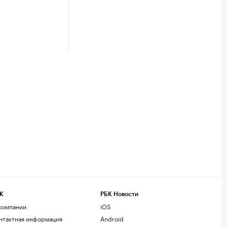
К
РБК Новости
компании
iOS
нтактная информация
Android