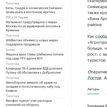
Екатерин
Политика
Семикарак
Киты, тундра и космические пейзажи:
также кр
зачем ехать в восточную Арктику
РБК и УК Первая
«Вина Ар
Матвиенко предупредила о мерах
района.
Москвы из-за задержаний россиян в
Армении
Как
сооб
Политика
Wildberries объявил о новых мерах
«Агротури
поддержки продавцов
больше, ч
Бизнес
рост: с з
Машина врио главы Шебекино попала
под удар FPV‑дрона ВСУ
туристов 
Политика
Командир 76-й дивизии ВДВ доложил
Оператив
Путину об обстановке у Доброполья
Ростов
. 
Политика
Минобороны заявило об ударе по
складам и логистическому хабу под
Авторы
Киевом
Политика
Минфин оценит учет расходов
компаний на оборону
Екатерина 