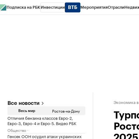
Подписка на РБК
Инвестиции
Мероприятия
Отрасли
Недви
РБК Курсы
РБК Life
Тренды
Визионеры
Национальные проекты
Горо
Спецпроекты СПб
Конференции СПб
Спецпроекты
Проверка конт
Экономика в
Все новости
Ростов-на-Дону
Весь мир
Турп
Отличия бензина классов Евро-2,
Евро-3, Евро-4 и Евро-5. Видео РБК
Рост
Общество
Генсек ООН осудил атаки украинских
2025