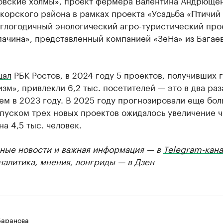
овские холмы», проект фермера Валентина Андрющен
орского района в рамках проекта «Усадьба «Птичий 
углогодичный энологический агро-туристический про
пачина», представленный компанией «ЗеНа» из Багае
щал
РБК Ростов, в 2024 году 5 проектов, получивших 
зм», привлекли 6,2 тыс. посетителей — это в два раз
ем в 2023 году. В 2025 году прогнозировали еще бо
апуском трех новых проектов ожидалось увеличение 
на 4,5 тыс. человек.
ные новости и важная информация — в
Telegram-кана
Аналитика, мнения, лонгриды — в
Дзен
Баранова