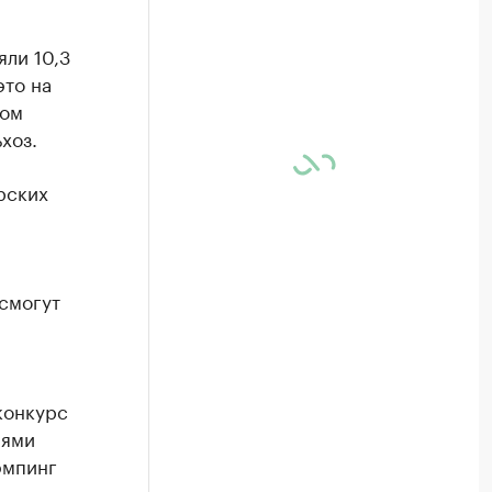
ли 10,3
это на
том
хоз.
рских
смогут
конкурс
лями
эмпинг