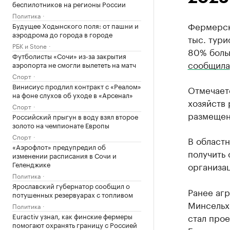
беспилотников на регионы России
Политика
Фермерски
Будущее Ходынского поля: от пашни и
аэродрома до города в городе
тыс. тури
РБК и Stone
80% боль
Футболисты «Сочи» из-за закрытия
сообщила
аэропорта не смогли вылететь на матч
Спорт
Винисиус продлил контракт с «Реалом»
Отмечаетс
на фоне слухов об уходе в «Арсенал»
хозяйств 
Спорт
размещен
Российский прыгун в воду взял второе
золото на чемпионате Европы
Спорт
В областн
«Аэрофлот» предупредил об
получить 
изменении расписания в Сочи и
Геленджике
организац
Политика
Ярославский губернатор сообщил о
Ранее аг
потушенных резервуарах с топливом
Минсельх
Политика
Euractiv узнал, как финские фермеры
стал прое
помогают охранять границу с Россией