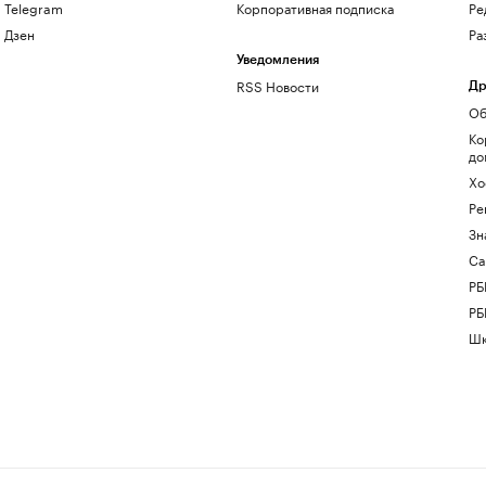
Telegram
Корпоративная подписка
Ре
Дзен
Ра
Уведомления
RSS Новости
Др
Об
Ко
до
Хо
Ре
Зн
Са
РБ
РБ
Шк