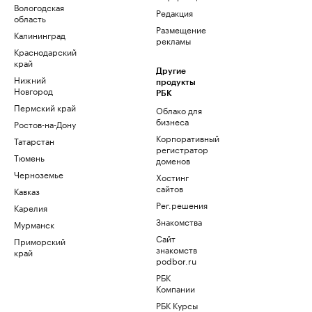
Вологодская
Редакция
область
Размещение
Калининград
рекламы
Краснодарский
край
Другие
Нижний
продукты
Новгород
РБК
Пермский край
Облако для
бизнеса
Ростов-на-Дону
Корпоративный
Татарстан
регистратор
Тюмень
доменов
Черноземье
Хостинг
сайтов
Кавказ
Рег.решения
Карелия
Знакомства
Мурманск
Сайт
Приморский
знакомств
край
podbor.ru
РБК
Компании
РБК Курсы