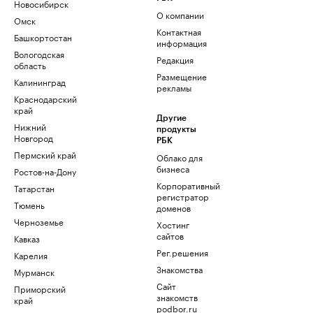
Новосибирск
О компании
Омск
Контактная
Башкортостан
информация
Вологодская
Редакция
область
Размещение
Калининград
рекламы
Краснодарский
край
Другие
Нижний
продукты
Новгород
РБК
Пермский край
Облако для
бизнеса
Ростов-на-Дону
Корпоративный
Татарстан
регистратор
Тюмень
доменов
Черноземье
Хостинг
сайтов
Кавказ
Рег.решения
Карелия
Знакомства
Мурманск
Сайт
Приморский
знакомств
край
podbor.ru