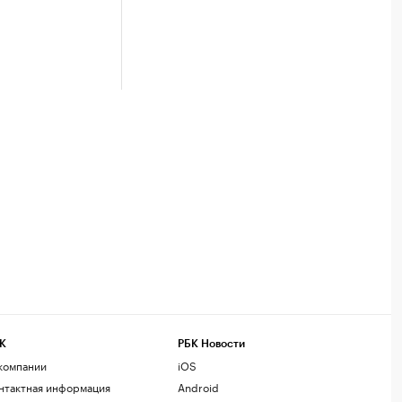
К
РБК Новости
компании
iOS
нтактная информация
Android