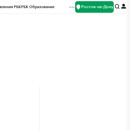
Ростов-на-Дону
вления РБК
РБК Образование
редитные рейтинги
Франшизы
Газета
ок наличной валюты