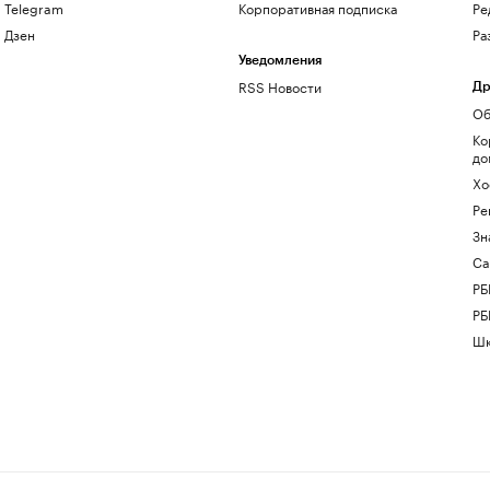
Telegram
Корпоративная подписка
Ре
Дзен
Ра
Уведомления
RSS Новости
Др
Об
Ко
до
Хо
Ре
Зн
Са
РБ
РБ
Шк