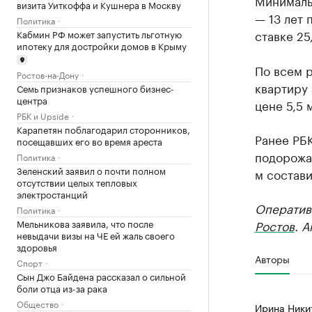
Минималь
визита Уиткоффа и Кушнера в Москву
— 13 лет 
Политика
ставке 25
Кабмин РФ может запустить льготную
ипотеку для достройки домов в Крыму
По всем 
Ростов-на-Дону
квартиру 
Семь признаков успешного бизнес-
центра
цене 5,5 
РБК и Upside
Карапетян поблагодарил сторонников,
Ранее РБ
посещавших его во время ареста
подорожал
Политика
Зеленский заявил о почти полном
м состави
отсутствии целых тепловых
электростанций
Оператив
Политика
Мельникова заявила, что после
Ростов
. 
невыдачи визы на ЧЕ ей жаль своего
здоровья
Авторы
Спорт
Сын Джо Байдена рассказал о сильной
боли отца из-за рака
Общество
Ирина Ники