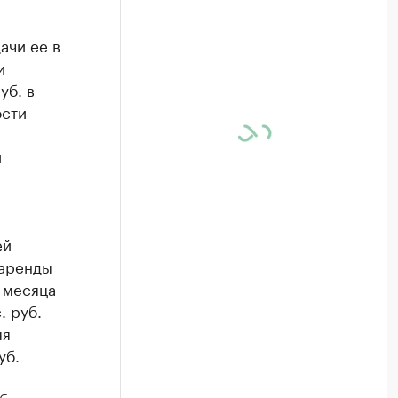
ачи ее в
и
уб. в
ости
и
ей
 аренды
3 месяца
. руб.
яя
уб.