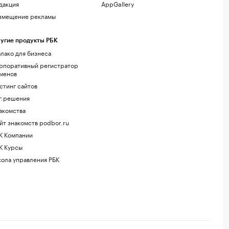
дакция
AppGallery
змещение рекламы
угие продукты РБК
лако для бизнеса
рпоративный регистратор
менов
стинг сайтов
г.решения
акомства
йт знакомств podbor.ru
К Компании
К Курсы
ола управления РБК