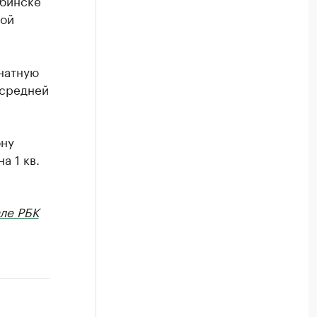
ябинске
ной
натную
 средней
ону
а 1 кв.
ле РБК