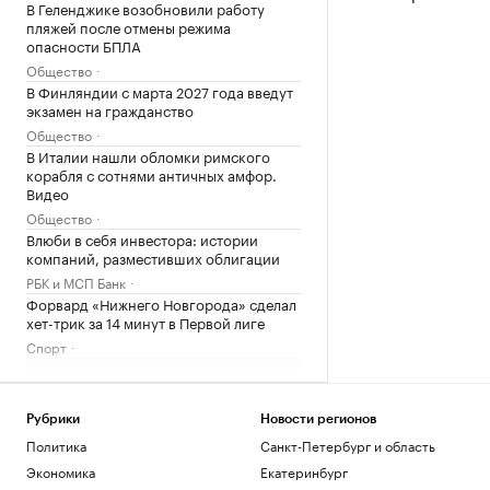
В Геленджике возобновили работу
пляжей после отмены режима
опасности БПЛА
Общество
В Финляндии с марта 2027 года введут
экзамен на гражданство
Общество
В Италии нашли обломки римского
корабля с сотнями античных амфор.
Видео
Общество
Влюби в себя инвестора: истории
компаний, разместивших облигации
РБК и МСП Банк
Форвард «Нижнего Новгорода» сделал
хет-трик за 14 минут в Первой лиге
Спорт
Загрузить еще
Рубрики
Новости регионов
Политика
Санкт-Петербург и область
Экономика
Екатеринбург