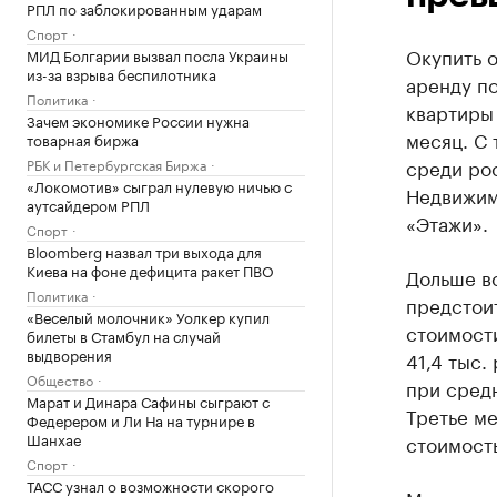
РПЛ по заблокированным ударам
Спорт
Окупить о
МИД Болгарии вызвал посла Украины
из-за взрыва беспилотника
аренду по
Политика
квартиры 
Зачем экономике России нужна
месяц. С 
товарная биржа
среди ро
РБК и Петербургская Биржа
«Локомотив» сыграл нулевую ничью с
Недвижим
аутсайдером РПЛ
«Этажи».
Спорт
Bloomberg назвал три выхода для
Киева на фоне дефицита ракет ПВО
Дольше вс
Политика
предстоит
«Веселый молочник» Уолкер купил
стоимости
билеты в Стамбул на случай
выдворения
41,4 тыс.
Общество
при средн
Марат и Динара Сафины сыграют с
Третье ме
Федерером и Ли На на турнире в
Шанхае
стоимость
Спорт
ТАСС узнал о возможности скорого