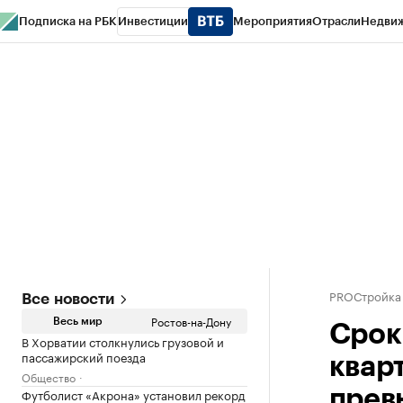
Подписка на РБК
Инвестиции
Мероприятия
Отрасли
Недви
РБК Курсы
РБК Life
Тренды
Визионеры
Национальные проекты
Горо
Спецпроекты СПб
Конференции СПб
Спецпроекты
Проверка конт
PROСтройка
Все новости
Ростов-на-Дону
Весь мир
Срок
В Хорватии столкнулись грузовой и
пассажирский поезда
квар
Общество
Футболист «Акрона» установил рекорд
прев