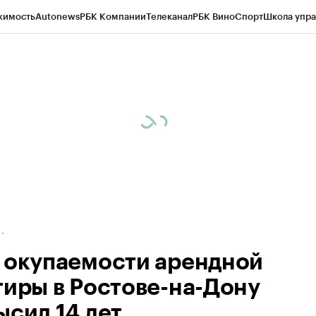
жимость
Autonews
РБК Компании
Телеканал
РБК Вино
Спорт
Школа упра
д
Стиль
Крипто
РБК Бизнес-среда
Дискуссионный клуб
Исследования
К
рагентов
Политика
Экономика
Бизнес
Технологии и медиа
Финансы
Рын
 окупаемости арендной
тиры в Ростове-на-Дону
ысил 14 лет