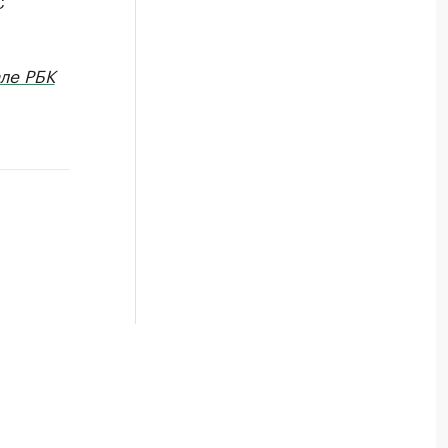
С
ле РБК