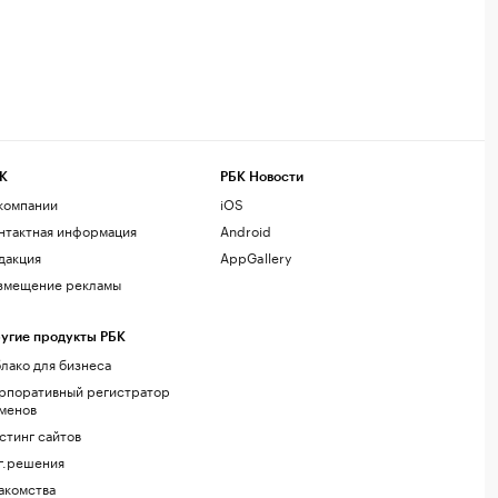
К
РБК Новости
компании
iOS
нтактная информация
Android
дакция
AppGallery
змещение рекламы
угие продукты РБК
лако для бизнеса
рпоративный регистратор
менов
стинг сайтов
г.решения
акомства