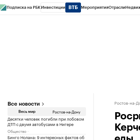
Подписка на РБК
Инвестиции
Мероприятия
Отрасли
Недви
РБК Курсы
РБК Life
Тренды
Визионеры
Национальные проекты
Горо
Спецпроекты СПб
Конференции СПб
Спецпроекты
Проверка конт
Ростов-на-Д
Все новости
Ростов-на-Дону
Весь мир
Роср
Десятки человек погибли при лобовом
ДТП с двумя автобусами в Нигере
Керч
Общество
Бинго Нолана: 9 интересных фактов об
еды