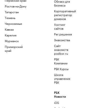
Пермский край
Облако для
бизнеса
Ростов-на-Дону
Корпоративный
Татарстан
регистратор
Тюмень
доменов
Черноземье
Хостинг
сайтов
Кавказ
Рег.решения
Карелия
Знакомства
Мурманск
Сайт
Приморский
знакомств
край
podbor.ru
РБК
Компании
РБК Курсы
Школа
управления
РБК
РБК
Новости
iOS