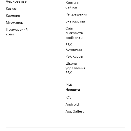
Черноземье
Хостинг
сайтов
Кавказ
Рег.решения
Карелия
Знакомства
Мурманск
Сайт
Приморский
знакомств
край
podbor.ru
РБК
Компании
РБК Курсы
Школа
управления
РБК
РБК
Новости
iOS
Android
AppGallery