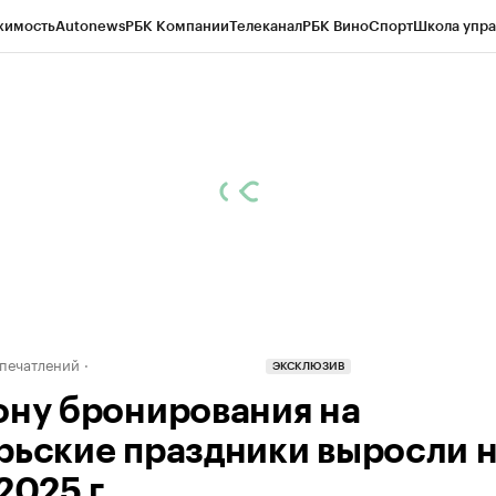
жимость
Autonews
РБК Компании
Телеканал
РБК Вино
Спорт
Школа упра
д
Стиль
Крипто
РБК Бизнес-среда
Дискуссионный клуб
Исследования
К
рагентов
Политика
Экономика
Бизнес
Технологии и медиа
Финансы
Рын
печатлений
ЭКСКЛЮЗИВ
ону бронирования на
рьские праздники выросли 
2025 г.