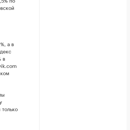
,5% по
овской
%, а в
ндекс
 в
vik.com
ском
лы
у
 только