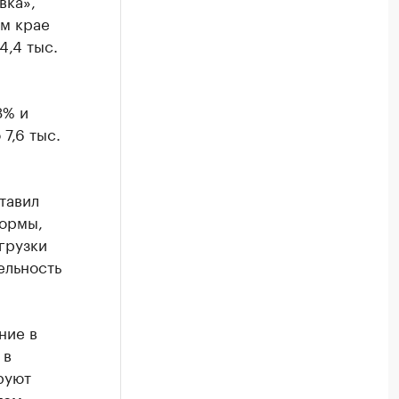
вка»,
ом крае
4,4 тыс.
3% и
7,6 тыс.
тавил
формы,
грузки
ельность
ние в
 в
руют
том