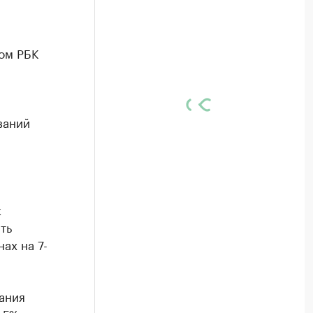
ом РБК
ваний
я
к
ть
ах на 7-
ания