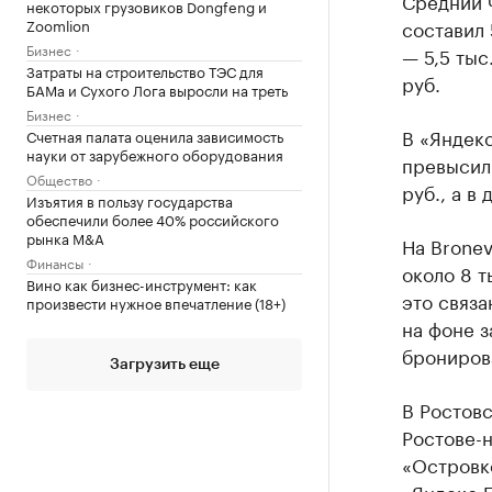
Средний ч
некоторых грузовиков Dongfeng и
Zoomlion
составил 
Бизнес
— 5,5 тыс
Затраты на строительство ТЭС для
руб.
БАМа и Сухого Лога выросли на треть
Бизнес
В «Яндекс
Счетная палата оценила зависимость
науки от зарубежного оборудования
превысил 
Общество
руб., а в
Изъятия в пользу государства
обеспечили более 40% российского
рынка M&A
На Bronev
Финансы
около 8 т
Вино как бизнес-инструмент: как
это связа
произвести нужное впечатление (18+)
на фоне 
бронирова
Загрузить еще
В Ростов
Ростове-н
«Островк
«Яндекс П