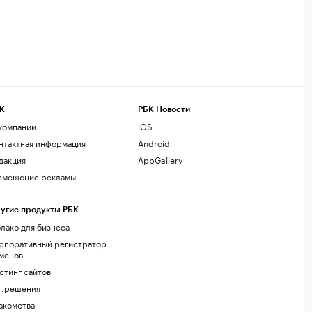
К
РБК Новости
компании
iOS
нтактная информация
Android
дакция
AppGallery
змещение рекламы
угие продукты РБК
лако для бизнеса
рпоративный регистратор
менов
стинг сайтов
г.решения
акомства