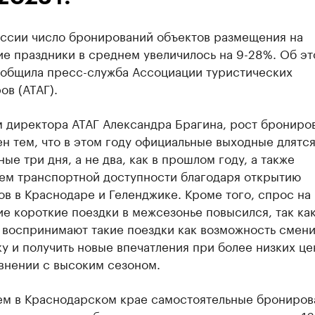
оссии число бронирований объектов размещения на
е праздники в среднем увеличилось на 9-28%. Об эт
ообщила пресс-служба Ассоциации туристических
ов (АТАГ).
м директора АТАГ Александра Брагина, рост брониро
н тем, что в этом году официальные выходные длятс
ые три дня, а не два, как в прошлом году, а также
ем транспортной доступности благодаря открытию
в в Краснодаре и Геленджике. Кроме того, спрос на
е короткие поездки в межсезонье повысился, так ка
 воспринимают такие поездки как возможность смени
у и получить новые впечатления при более низких цен
внении с высоким сезоном.
ем в Краснодарском крае самостоятельные брониров