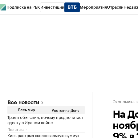
Подписка на РБК
Инвестиции
Мероприятия
Отрасли
Недви
РБК Курсы
РБК Life
Тренды
Визионеры
Национальные проекты
Горо
Спецпроекты СПб
Конференции СПб
Спецпроекты
Проверка конт
Экономика в
Все новости
Ростов-на-Дону
Весь мир
На Д
Трамп объяснил, почему предпочитает
сделку с Ираном войне
нояб
Политика
Киев раскрыл «колоссальную сумму»
9% в 