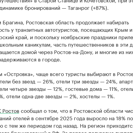
динамике бронирований — Таганрог (+87%).
 Брагина, Ростовская область продолжает набирать
ость у транзитных автотуристов, посещающих Крым и
ский край, и поскольку ноябрьские праздники приле
кольным каникулам, часть путешественников в эти д
ащается домой через Ростов-на-Дону, и многие из ни
задерживаются в городе.
м «Островка», чаще всего туристы выбирают в Росто
тели без звезд — 26%, отели три звезды — 24%, апар
ели четыре звезды — 12%, гостевые дома — 11%, отел
%, отели одна-две звезды — 2%, хостелы — 1%.
 Ростов
сообщал о том, что в Ростовской области чи
ний отелей в сентябре 2025 года выросло на 18% по
 с тем же периодом год назад. На регион приходитс
сла бронирований в РФ. За первое полугодие турпот