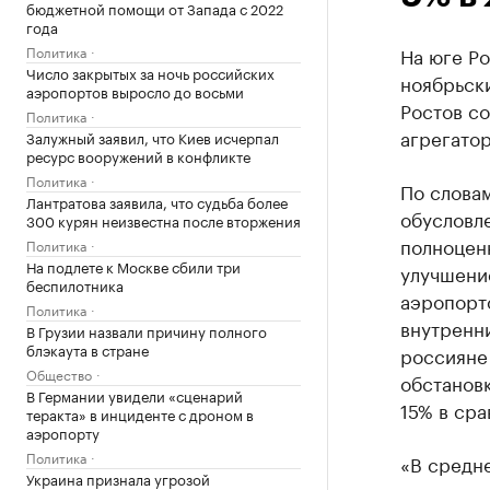
бюджетной помощи от Запада с 2022
года
Политика
На юге Р
Число закрытых за ночь российских
ноябрьски
аэропортов выросло до восьми
Ростов с
Политика
агрегатор
Залужный заявил, что Киев исчерпал
ресурс вооружений в конфликте
Политика
По слова
Лантратова заявила, что судьба более
обусловле
300 курян неизвестна после вторжения
полноценн
Политика
На подлете к Москве сбили три
улучшени
беспилотника
аэропорто
Политика
внутренни
В Грузии назвали причину полного
блэкаута в стране
россияне
Общество
обстановк
В Германии увидели «сценарий
15% в сра
теракта» в инциденте с дроном в
аэропорту
Политика
«В средн
Украина признала угрозой