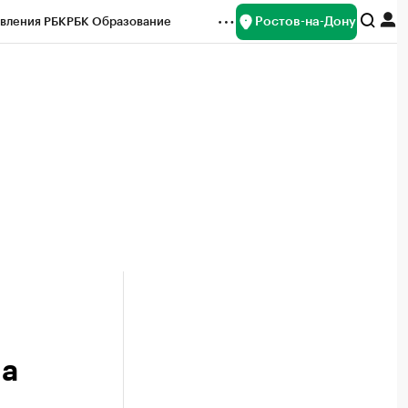
Ростов-на-Дону
вления РБК
РБК Образование
редитные рейтинги
Франшизы
Газета
ок наличной валюты
на