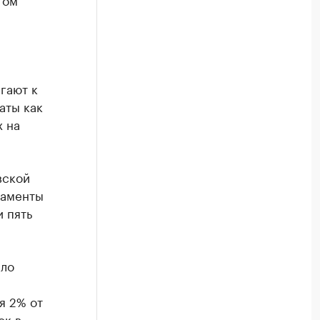
гают к
аты как
х на
вской
таменты
и пять
сло
я 2% от
ок в