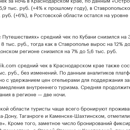
ек за ночь в Краснодарском крае, по данным «Остро
5,9 тыс. руб. (+4% к прошлому году), в Ставропольск
. руб. (+6%), в Ростовской области остался на уровне 
 Путешествиях» средний чек по Кубани снизился на 
8 тыс. руб., тогда как в Ставрополье вырос на 12% до 
 донском регионе снизился на 7% до 5,6 тыс. руб.
ik.com средний чек в Краснодарском крае также сос
ыс. руб., без изменений. По данным аналитиков плат
но с удержанием цен отельерами для поддержания за
замедления внутреннего туризма. Средняя продолжит
ния в регионе — две ночи.
ской области туристы чаще всего бронируют прожива
а-Дону, Таганроге и Каменске-Шахтинском, отметили
е». Кроме того, заметное число бронирований фикси
утешествия» в Старой Станице и Кочетовской, при э