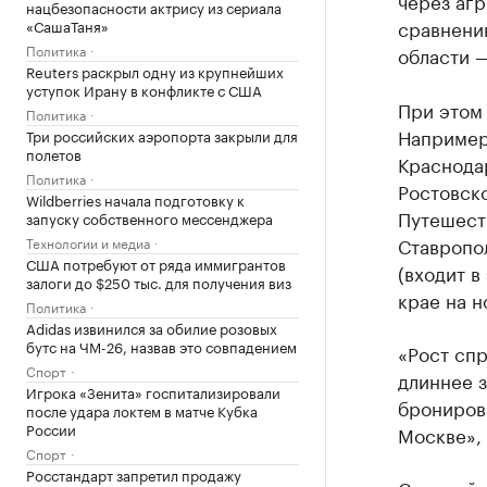
через агр
нацбезопасности актрису из сериала
сравнени
«СашаТаня»
Политика
области —
Reuters раскрыл одну из крупнейших
уступок Ирану в конфликте с США
При этом 
Политика
Например
Три российских аэропорта закрыли для
полетов
Краснодар
Политика
Ростовско
Wildberries начала подготовку к
Путешест
запуску собственного мессенджера
Ставропол
Технологии и медиа
США потребуют от ряда иммигрантов
(входит 
залоги до $250 тыс. для получения виз
крае на н
Политика
Adidas извинился за обилие розовых
бутс на ЧМ-26, назвав это совпадением
«Рост спр
Спорт
длиннее з
Игрока «Зенита» госпитализировали
бронирова
после удара локтем в матче Кубка
России
Москве»,
Спорт
Росстандарт запретил продажу