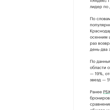
лидер по 
По словам
популярн
Краснодар
осенним ш
раз возвр
день-два 
По данны
области о
— 19%, от
звезд — 5
Ранее
РБК
бронирова
сравнению
общего чи