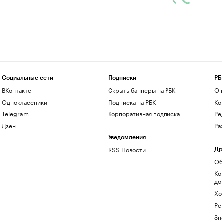
Социальные сети
Подписки
РБ
ВКонтакте
Скрыть баннеры на РБК
О 
Одноклассники
Подписка на РБК
Ко
Telegram
Корпоративная подписка
Ре
Дзен
Ра
Уведомления
RSS Новости
Др
Об
Ко
до
Хо
Ре
Зн