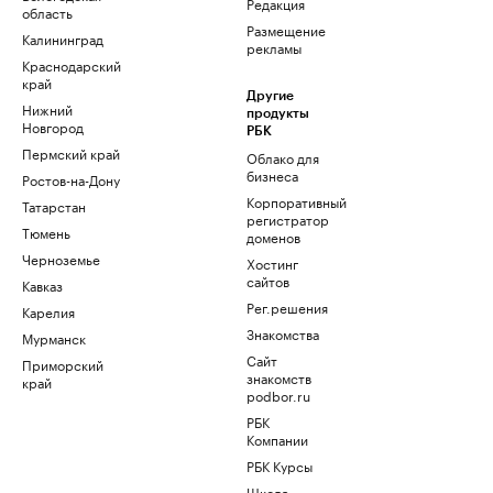
Редакция
область
Размещение
Калининград
рекламы
Краснодарский
край
Другие
Нижний
продукты
Новгород
РБК
Пермский край
Облако для
бизнеса
Ростов-на-Дону
Корпоративный
Татарстан
регистратор
Тюмень
доменов
Черноземье
Хостинг
сайтов
Кавказ
Рег.решения
Карелия
Знакомства
Мурманск
Сайт
Приморский
знакомств
край
podbor.ru
РБК
Компании
РБК Курсы
Школа