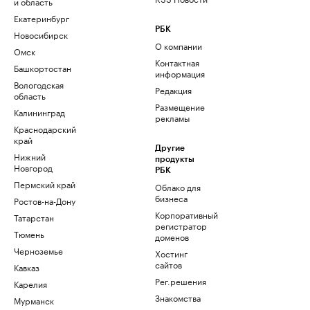
и область
Екатеринбург
РБК
Новосибирск
О компании
Омск
Контактная
Башкортостан
информация
Вологодская
Редакция
область
Размещение
Калининград
рекламы
Краснодарский
край
Другие
Нижний
продукты
Новгород
РБК
Пермский край
Облако для
бизнеса
Ростов-на-Дону
Корпоративный
Татарстан
регистратор
Тюмень
доменов
Черноземье
Хостинг
сайтов
Кавказ
Рег.решения
Карелия
Знакомства
Мурманск