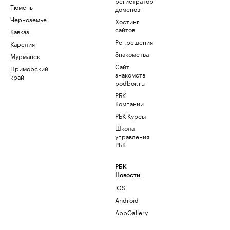
регистратор
Тюмень
доменов
Черноземье
Хостинг
сайтов
Кавказ
Рег.решения
Карелия
Знакомства
Мурманск
Сайт
Приморский
знакомств
край
podbor.ru
РБК
Компании
РБК Курсы
Школа
управления
РБК
РБК
Новости
iOS
Android
AppGallery