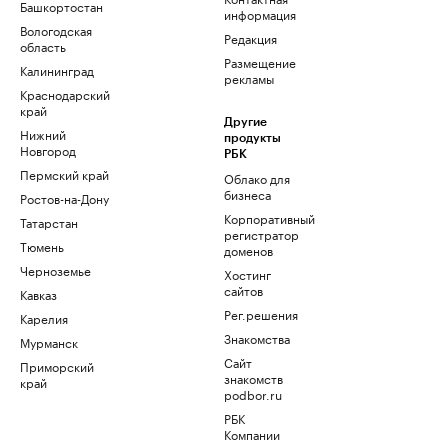
Башкортостан
информация
Вологодская
Редакция
область
Размещение
Калининград
рекламы
Краснодарский
край
Другие
Нижний
продукты
Новгород
РБК
Пермский край
Облако для
бизнеса
Ростов-на-Дону
Корпоративный
Татарстан
регистратор
Тюмень
доменов
Черноземье
Хостинг
сайтов
Кавказ
Рег.решения
Карелия
Знакомства
Мурманск
Сайт
Приморский
знакомств
край
podbor.ru
РБК
Компании