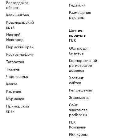
Вологодская
Редакция
область
Размещение
Калининград
рекламы
Краснодарский
край
Другие
Нижний
продукты
Новгород
РБК
Пермский край
Облако для
бизнеса
Ростов-на-Дону
Корпоративный
Татарстан
регистратор
Тюмень
доменов
Черноземье
Хостинг
сайтов
Кавказ
Рег.решения
Карелия
Знакомства
Мурманск
Сайт
Приморский
знакомств
край
podbor.ru
РБК
Компании
РБК Курсы