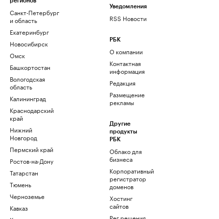
регионов
Уведомления
Санкт-Петербург
RSS Новости
и область
Екатеринбург
РБК
Новосибирск
О компании
Омск
Контактная
Башкортостан
информация
Вологодская
Редакция
область
Размещение
Калининград
рекламы
Краснодарский
край
Другие
Нижний
продукты
Новгород
РБК
Пермский край
Облако для
бизнеса
Ростов-на-Дону
Корпоративный
Татарстан
регистратор
Тюмень
доменов
Черноземье
Хостинг
сайтов
Кавказ
Рег.решения