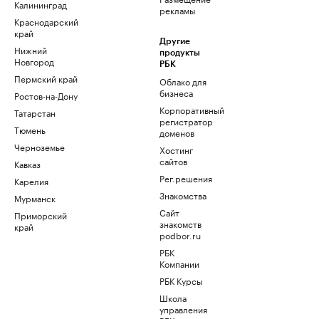
Калининград
рекламы
Краснодарский
край
Другие
Нижний
продукты
Новгород
РБК
Пермский край
Облако для
бизнеса
Ростов-на-Дону
Корпоративный
Татарстан
регистратор
Тюмень
доменов
Черноземье
Хостинг
сайтов
Кавказ
Рег.решения
Карелия
Знакомства
Мурманск
Сайт
Приморский
знакомств
край
podbor.ru
РБК
Компании
РБК Курсы
Школа
управления